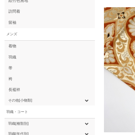
紋付色無地
訪問着
留袖
メンズ
着物
羽織
帯
袴
長襦袢
その他[小物類]
羽織・コート
羽織[種類別]
羽織[年代別]