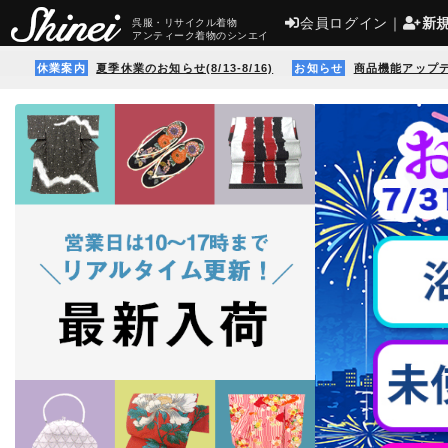
会員ログイン
｜
新
呉服・リサイクル着物
アンティーク着物のシンエイ
休業案内
夏季休業のお知らせ(8/13-8/16)
お知らせ
商品機能アップ