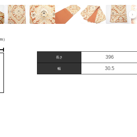
›
m）
396
長さ
30.5
幅