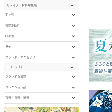
リメイク・材料用生地
毛皮類
種類別[紬]
時期別
反物
ブランド・アクセサリー
アイテム別
ブランド食器類
コレクション品
茶道・香道・華道