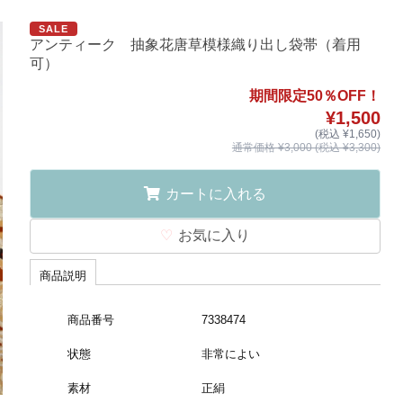
SALE
アンティーク 抽象花唐草模様織り出し袋帯（着用
可）
期間限定50％OFF！
¥1,500
(税込 ¥1,650)
通常価格 ¥3,000 (税込 ¥3,300)
カートに入れる
お気に入り
商品説明
商品番号
7338474
状態
非常によい
素材
正絹