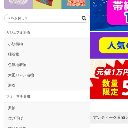
カジュアル着物
小紋着物
紬着物
色無地着物
大正ロマン着物
浴衣
フォーマル着物
振袖
アンティーク着物 >
付け下げ