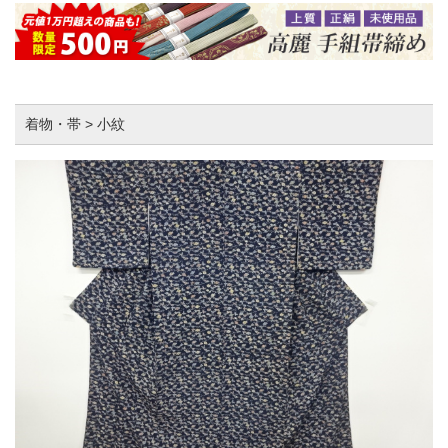
着物・帯 > 小紋