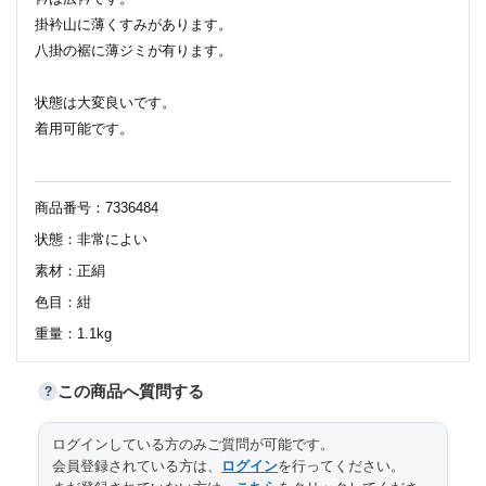
掛衿山に薄くすみがあります。
八掛の裾に薄ジミが有ります。
状態は大変良いです。
着用可能です。
商品番号：7336484
状態：非常によい
素材：正絹
色目：紺
重量：1.1kg
この商品へ質問する
?
160
身丈
ログインしている方のみご質問が可能です。
会員登録されている方は、
ログイン
を行ってください。
63（出し5）
裄
サイズ（cm）