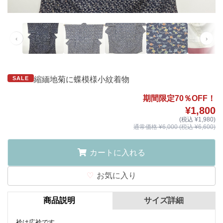
‹
›
SALE
縮緬地菊に蝶模様小紋着物
期間限定70％OFF！
¥1,800
(税込 ¥1,980)
通常価格 ¥6,000 (税込 ¥6,600)
カートに入れる
お気に入り
商品説明
サイズ詳細
衿は広衿です。