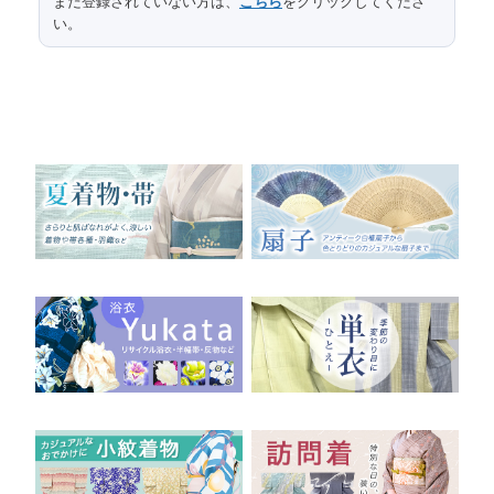
まだ登録されていない方は、
こちら
をクリックしてくださ
い。
49
袖丈
30
後幅
24
前幅
75
つま下