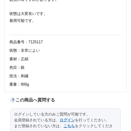
状態は大変良いです。
着用可能です。
商品番号：7125117
状態：非常によい
素材：正絹
色目：銀
技法：刺繍
重量：900g
この商品へ質問する
?
112
太鼓部分長さ
サイズ（cm）
ログインしている方のみご質問が可能です。
会員登録されている方は、
ログイン
を行ってください。
31
太鼓部分幅
まだ登録されていない方は、
こちら
をクリックしてくださ