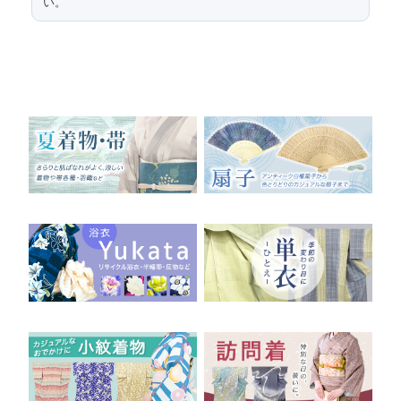
い。
243
前部分長さ
15.5
前部分幅