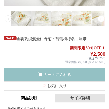
‹
›
SALE
金駒刺繍鴛鴦に野菊・菖蒲模様名古屋帯
期間限定50％OFF！
¥2,500
(税込 ¥2,750)
通常価格 ¥5,000 (税込 ¥5,500)
カートに入れる
お気に入り
商品説明
サイズ詳細
数点の薄くすみがあります。