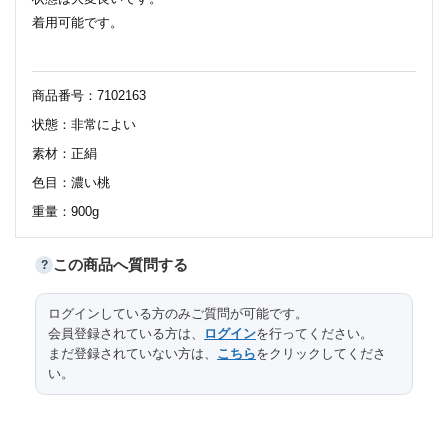
着用可能です。
商品番号：7102163
状態：非常によい
素材：正絹
色目：濃い桃
重量：900g
この商品へ質問する
?
115
太鼓部分長さ
サイズ（cm）
ログインしている方のみご質問が可能です。
会員登録されている方は、
ログイン
を行ってください。
31
太鼓部分幅
まだ登録されていない方は、
こちら
をクリックしてくださ
い。
240
前部分長さ
15.5
前部分幅