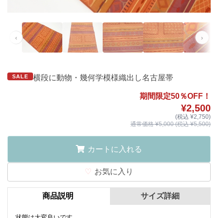
‹
›
SALE
横段に動物・幾何学模様織出し名古屋帯
期間限定50％OFF！
¥2,500
(税込 ¥2,750)
通常価格 ¥5,000 (税込 ¥5,500)
カートに入れる
お気に入り
商品説明
サイズ詳細
状態は大変良いです。