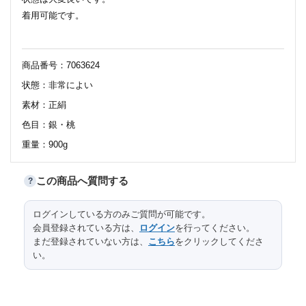
着用可能です。
商品番号：7063624
状態：非常によい
素材：正絹
色目：銀・桃
重量：900g
この商品へ質問する
?
112
太鼓部分長さ
サイズ（cm）
ログインしている方のみご質問が可能です。
会員登録されている方は、
ログイン
を行ってください。
30.5
太鼓部分幅
まだ登録されていない方は、
こちら
をクリックしてくださ
い。
244
前部分長さ
15
前部分幅