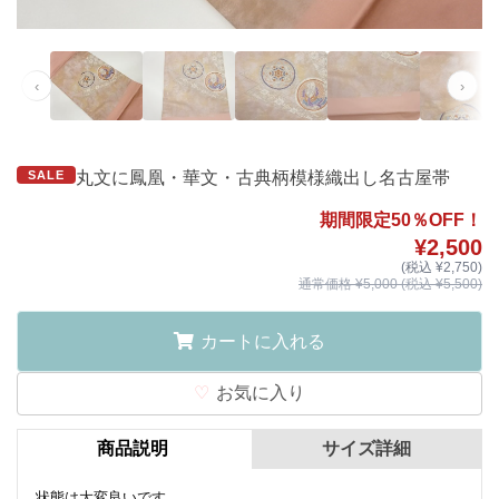
‹
›
SALE
丸文に鳳凰・華文・古典柄模様織出し名古屋帯
期間限定50％OFF！
¥2,500
(税込 ¥2,750)
通常価格 ¥5,000 (税込 ¥5,500)
カートに入れる
お気に入り
商品説明
サイズ詳細
状態は大変良いです。