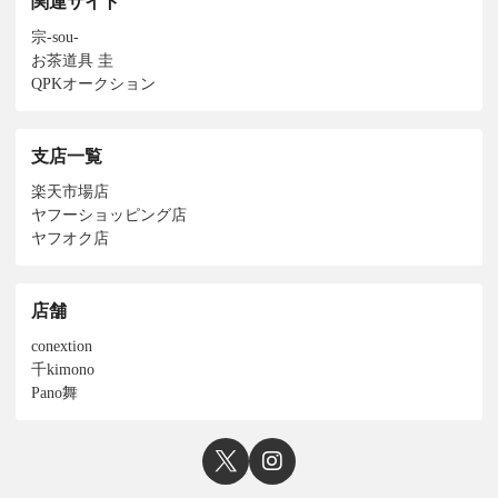
関連サイト
宗-sou-
お茶道具 圭
QPKオークション
支店一覧
楽天市場店
ヤフーショッピング店
ヤフオク店
店舗
conextion
千kimono
Pano舞