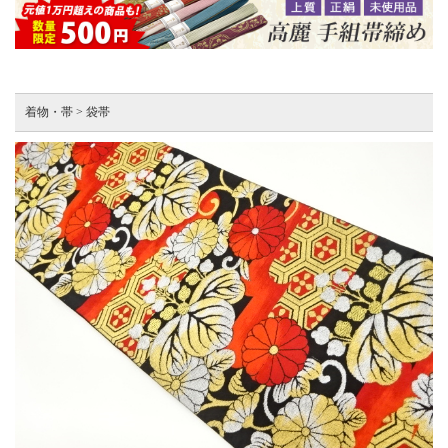
着物・帯 > 袋帯