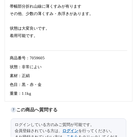
帯幅部分折れ山線に薄くすみが有ります
その他、少数の薄くすみ・糸浮きがあります。
状態は大変良いです。
着用可能です。
商品番号：7059605
状態：非常によい
素材：正絹
色目：黒・赤・金
重量：1.1kg
この商品へ質問する
?
サイズ（cm）
長さ
404
ログインしている方のみご質問が可能です。
会員登録されている方は、
ログイン
を行ってください。
幅
30
まだ登録されていない方は、
こちら
をクリックしてくださ