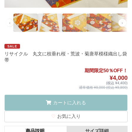
‹
›
SALE
リサイクル 丸文に枝垂れ桜・荒波・菊唐草模様織出し袋
帯
期間限定50％OFF！
¥4,000
(税込 ¥4,400)
通常価格 ¥8,000 (税込 ¥8,800)
カートに入れる
お気に入り
商品説明
サイズ詳細