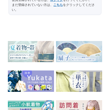
まだ登録されていない方は、
こちら
をクリックしてくださ
424
長さ
い。
31
幅