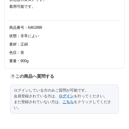
着用可能です。
商品番号：6461898
状態：非常によい
素材：正絹
色目：茶
重量：900g
この商品へ質問する
?
110
太鼓部分長さ
サイズ（cm）
ログインしている方のみご質問が可能です。
会員登録されている方は、
ログイン
を行ってください。
30.5
太鼓部分幅
まだ登録されていない方は、
こちら
をクリックしてくださ
い。
243
前部分長さ
15.5
前部分幅