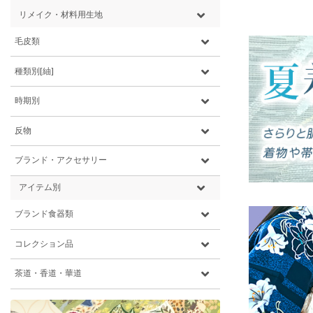
リメイク・材料用生地
毛皮類
種類別[紬]
時期別
反物
ブランド・アクセサリー
アイテム別
ブランド食器類
コレクション品
茶道・香道・華道