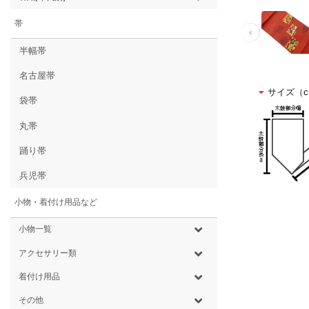
帯
‹
半幅帯
名古屋帯
サイズ（c
袋帯
丸帯
踊り帯
兵児帯
小物・着付け用品など
小物一覧
アクセサリー類
着付け用品
その他