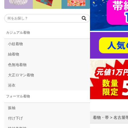
カジュアル着物
小紋着物
紬着物
色無地着物
大正ロマン着物
浴衣
フォーマル着物
振袖
着物・帯 > 名古屋
付け下げ