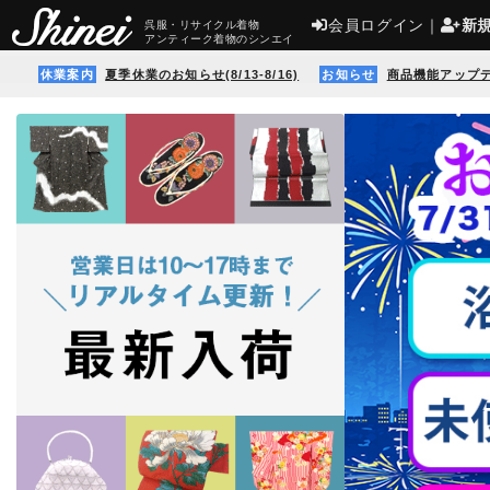
会員ログイン
｜
新
呉服・リサイクル着物
アンティーク着物のシンエイ
休業案内
夏季休業のお知らせ(8/13-8/16)
お知らせ
商品機能アップ