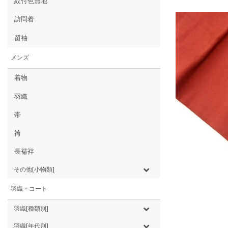
紋付色無地
訪問着
留袖
メンズ
着物
羽織
帯
袴
長襦袢
その他[小物類]
羽織・コート
羽織[種類別]
羽織[年代別]