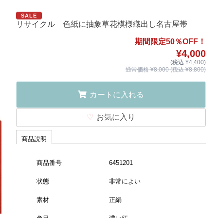
SALE
リサイクル 色紙に抽象草花模様織出し名古屋帯
期間限定50％OFF！
¥4,000
(税込 ¥4,400)
通常価格 ¥8,000 (税込 ¥8,800)
カートに入れる
お気に入り
商品説明
商品番号
6451201
状態
非常によい
素材
正絹