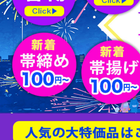
屏風
水指
薄茶器
新品/リサイクル名古屋帯
バッグ
節紬
新品/リサイクル丸帯
足袋
80/100亀甲
天然石/パワーストーン
茶入
杓
縁高
男物帯
ショール
綴れ
扇子
友禅(手描き／金彩)
菓子器
建水
蓋置
茶筅
炭道具
敷板
櫛・かんざし
型染
帯留
すくい織
袱紗
アクセサリー
相良刺繍
汕頭蘇州刺繍
螺鈿
京紅型