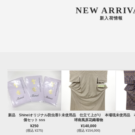
NEW ARRIV
新入荷情報
新品 Shineiオリジナル防虫香3
未使用品 仕立て上がり 本場琉
未使用品 
個セット sss
球南風原花織着物
¥250
¥140,000
(税込 ¥275)
(税込 ¥154,000)
(