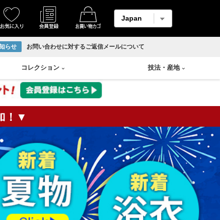
知らせ
お問い合わせに対するご返信メールについて
コレクション
技法
・
産地
加！▼
着物
縮緬・錦紗
リサイクル反物
香炉
Swarovski
輪島塗り
羽織
柄メイン生地
ホームコート
香合
山中塗り
男物帯
紬生地
香盆
漆塗り
長襦袢
麻生地
花瓶
蒔絵
アンサンブル
材料用反物
壷
朱漆塗
袴
材料用洗い張り
溜塗