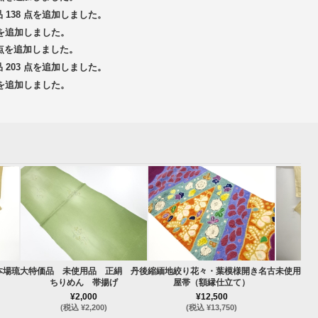
品 138 点を追加しました。
 点を追加しました。
3 点を追加しました。
品 203 点を追加しました。
 点を追加しました。
本場琉
大特価品 未使用品 正絹 丹後
縮緬地絞り花々・葉模様開き名古
未使用品 
ちりめん 帯揚げ
屋帯（額縁仕立て）
¥2,000
¥12,500
(税込 ¥2,200)
(税込 ¥13,750)
(