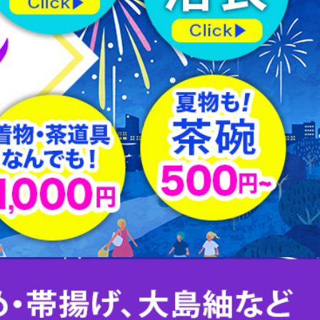
羽織紐
はぎれ
下駄
足袋
その他