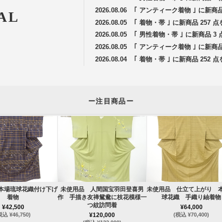
2026.08.06
｢ アンティーク着物 ｣ に新商
AL
2026.08.05
｢ 着物・帯 ｣ に新商品 257
2026.08.05
｢ 男性着物・帯 ｣ に新商品 
2026.08.05
｢ アンティーク着物 ｣ に新商
2026.08.04
｢ 着物・帯 ｣ に新商品 252
ー注目商品ー
本場琉球花織付け下げ
未使用品 人間国宝羽田登喜男
未使用品 仕立て上がり 
着物
作 手描き友禅鴛鴦に枝花模様一
球花織 手織り紬着物
つ紋訪問着
¥42,500
¥64,000
税込 ¥46,750)
¥120,000
(税込 ¥70,400)