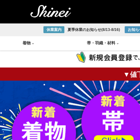
休業案内
夏季休業のお知らせ(8/13-8/16)
お知ら
着物
帯
・
羽織
・
材料
▼値
小紋着物
アンティーク半幅帯
帯締め
琉球織物
紬着物
アンティーク袋帯
帯揚げ
宮古上布
掛軸
茶碗
火入
莨盆
茶箱
花台
皆具
色無地着物
アンティーク名古屋帯
半衿
大島紬
大正ロマン着物
アンティーク丸帯
伊達締め
結城紬
版画
釜
棗
風炉
浴衣
新品/リサイクル半幅帯
草履
本場正藍泥染
新品/リサイクル袋帯
下駄
ひげ紬
中国画
炉釜
炉縁
棚