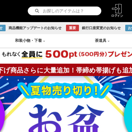
せ
商品機能アップデートのお知らせ
重要
銀行口座変更のお知らせ
お
和装小物
・
下着
茶道具
下げ商品さらに大量追加！帯締め帯揚げも追
紋つき色無地
リサイクル羽織
長襦袢
急須
書画
付け下げ
リサイクル道行コート
和装下着
鉄瓶
Baccarat
古伊万里焼
伊賀焼
古曽部焼
小岱焼
現川焼
虫明焼
赤膚焼
丹波焼
WEDGWOOD
訪問着
リサイクル道中着
水次
日本画
留袖
リサイクル雨コート
茶托
越前焼
京焼
九谷焼
信楽焼
リサイクル振袖・打掛
大正ロマン羽織
茶櫃
こけし
アンティーク振袖・打掛
大正ロマン道行コート
煎茶
備前焼
出石焼
吉向焼
唐津焼