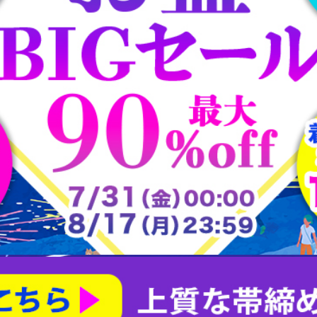
大樋焼
常滑焼
平戸焼
志野焼
大正ロマン道中着
茶合
大正ロマン雨コート
有田焼
朝日焼
楽山焼
楽焼
瀬戸焼
犬山焼
益子焼
相馬焼
砥部焼
粟田焼
紀州焼
織部焼
美濃焼
膳所焼
萩焼
萬古焼
薩摩焼
赤膚山焼
鍋島焼
阿漕焼
高取焼
尾戸焼
布志名焼
無名異焼