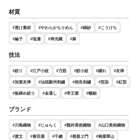
材質
#透け素材
#やわらかちりめん
#錦紗
#こうけち
#綸子
#塩瀬
#寿光織
#麻
技法
#絞り
#江戸小紋
#万筋
#鮫小紋
#綴れ
#友禅
#加賀友禅
#汕頭蘇州刺繍
#相良刺繍
#型染
#紅型
#板締め絞り
#金通し
#帝王紫
#螺鈿
ブランド
#川島織物
#じゅらく
#龍村美術織物
#山口美術織物
#渡文
#誉田屋
#千總
#都喜ヱ門
#桐屋翠山