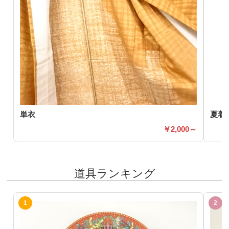
単衣
夏着
2,000～
道具ランキング