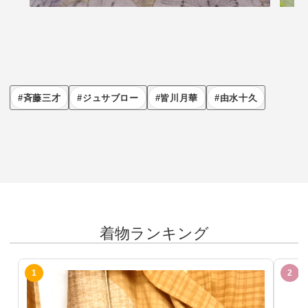
斉藤三才
ジュサブロー
皆川月華
由水十久
着物ランキング