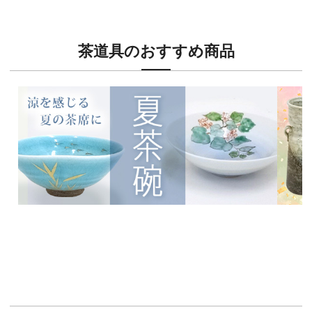
茶道具のおすすめ商品
新入荷！
新入荷
涼を感じる夏茶碗特集
茶席に
イチオシ商品情報