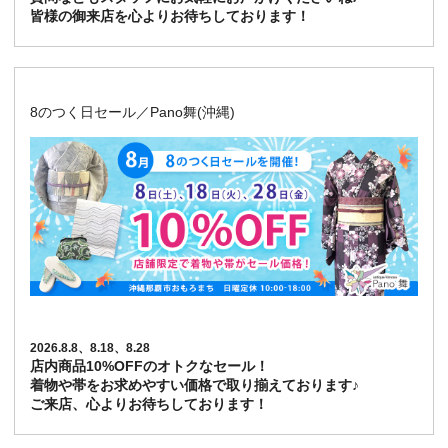
皆様の御来店を心よりお待ちしております！
8のつく日セール／Pano舞(沖縄)
2026.8.8、8.18、8.28
店内商品10%OFFのオトクなセール！
着物や帯をお求めやすい価格で取り揃えております♪
ご来店、心よりお待ちしております！