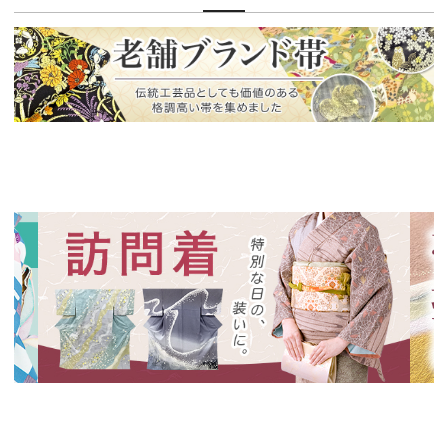
新入荷！
老舗ブランドによる極上の逸品
新入荷！
新入
特別な日の装いに、華やかな訪問着
絞り