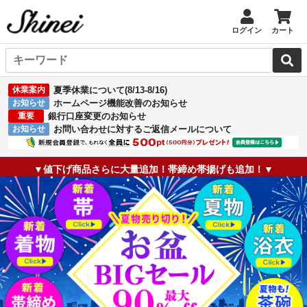
ログイン
カート
休業案内
夏季休業について(8/13-8/16)
お知らせ
ホームページ機能改善のお知らせ
重要
銀行口座変更のお知らせ
お知らせ
お問い合わせに対するご返信メールについて
▼値下げ商品さらに大量追加！帯締め帯揚げも追加！▼