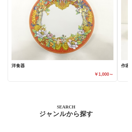
洋食器
作家
1,000～
SEARCH
ジャンルから探す