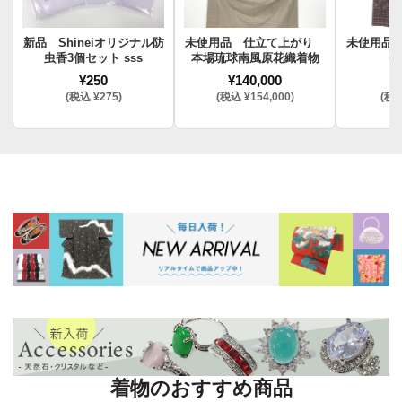
新品 Shineiオリジナル防
未使用品 仕立て上がり
未使用品
虫香3個セット sss
本場琉球南風原花織着物
け
¥250
¥140,000
¥
(税込 ¥275)
(税込 ¥154,000)
(税込
着物のおすすめ商品