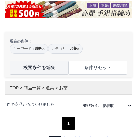
現在の条件：
キーワード：
鉄瓶
カテゴリ：
お茶
×
×
検索条件を編集
条件リセット
TOP
>
商品一覧
>
道具
>
お茶
1件の商品がみつかりました
並び替え:
1