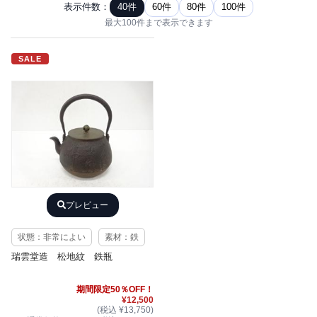
表示件数：
40件
60件
80件
100件
最大100件まで表示できます
SALE
プレビュー
状態：非常によい
素材：鉄
瑞雲堂造 松地紋 鉄瓶
期間限定50％OFF！
¥12,500
(税込 ¥13,750)