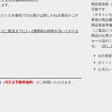
商品発送前
します。
可能です。
（※キャン
ただくため最短でのお届けは致しかねる場合がござ
希望の商品
商品発送準
［ご返品に
はご配送までに1～2週間程お時間を頂いておりま
商品のお受け
セール品の
せ。 （
詳し
会社概
ポイン
お支払
換（
代引き手数料無料
）
がご利用いただけます。