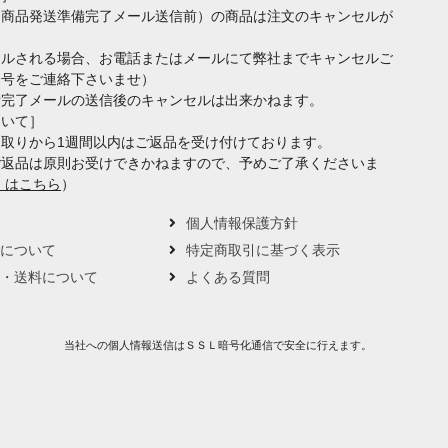
（商品発送準備完了メール送信前）の商品は注文のキャンセルが
セルされる場合、お電話またはメールにて弊社までキャンセルご
番号をご連絡下さいませ）
備完了メールの送信後のキャンセルは出来かねます。
ついて］
取りから1週間以内はご返品を受け付けております。
ご返品は原則お受けできかねますので、予めご了承くださいま
くはこちら
）
要
個人情報保護方針
トについて
特定商取引に基づく表示
い・送料について
よくある質問
当社への個人情報送信はＳＳＬ暗号化通信で安全に行えます。