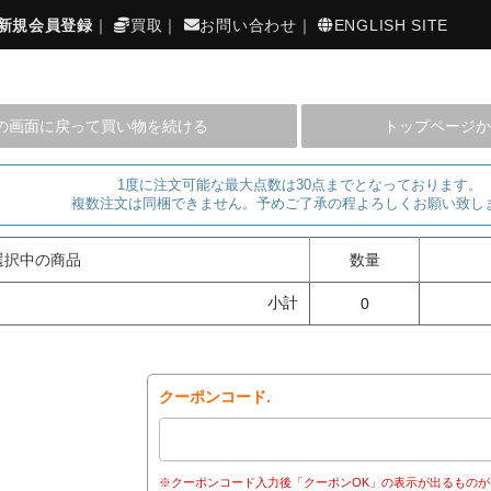
新規会員登録
｜
買取
｜
お問い合わせ
｜
ENGLISH SITE
の画面に戻って買い物を続ける
トップページか
1度に注文可能な最大点数は30点までとなっております。
複数注文は同梱できません。予めご了承の程よろしくお願い致し
選択中の商品
数量
小計
0
クーポンコード.
※クーポンコード入力後「クーポンOK」の表示が出るものが