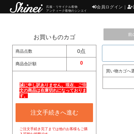
会員ログイン
｜
呉服・リサイクル着物
アンティーク着物のシンエイ
前
お買いものカゴ
0点
商品点数
0
商品合計額
買い物カゴへ
誠に申し訳ありません。現在、ご注
文の商品は在庫切れになっておりま
す。
注文手続きへ進む
ご注文手続き完了までは他のお客様もご購