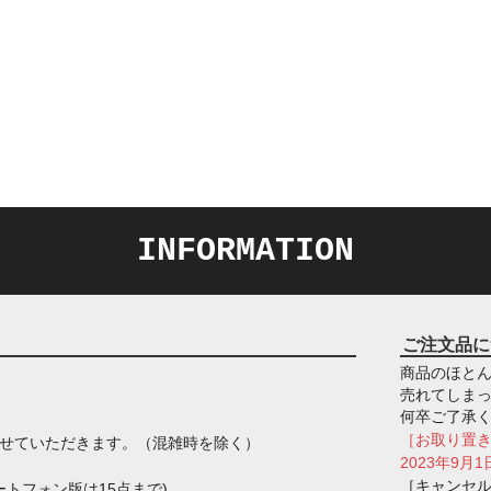
INFORMATION
ご注文品に
商品のほとん
売れてしま
何卒ご了承
［お取り置
させていただきます。（混雑時を除く）
2023年9
［キャンセ
トフォン版は15点まで)