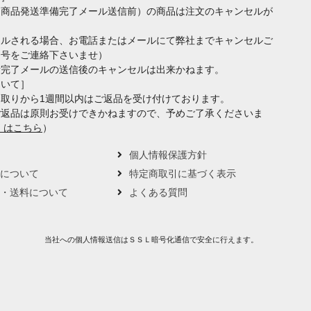
（商品発送準備完了メール送信前）の商品は注文のキャンセルが
セルされる場合、お電話またはメールにて弊社までキャンセルご
番号をご連絡下さいませ）
備完了メールの送信後のキャンセルは出来かねます。
ついて］
取りから1週間以内はご返品を受け付けております。
ご返品は原則お受けできかねますので、予めご了承くださいま
くはこちら
）
要
個人情報保護方針
トについて
特定商取引に基づく表示
い・送料について
よくある質問
当社への個人情報送信はＳＳＬ暗号化通信で安全に行えます。