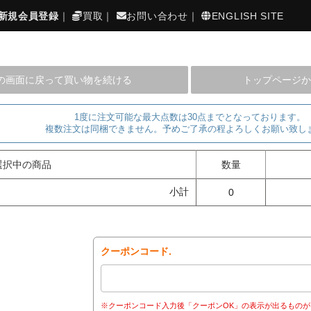
新規会員登録
｜
買取
｜
お問い合わせ
｜
ENGLISH SITE
の画面に戻って買い物を続ける
トップページか
1度に注文可能な最大点数は30点までとなっております。
複数注文は同梱できません。予めご了承の程よろしくお願い致し
選択中の商品
数量
小計
0
クーポンコード.
※クーポンコード入力後「クーポンOK」の表示が出るものが