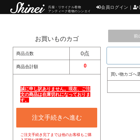
会員ログイン
｜
呉服・リサイクル着物
アンティーク着物のシンエイ
前
お買いものカゴ
0点
商品点数
0
商品合計額
買い物カゴへ
誠に申し訳ありません。現在、ご注
文の商品は在庫切れになっておりま
す。
注文手続きへ進む
ご注文手続き完了までは他のお客様もご購