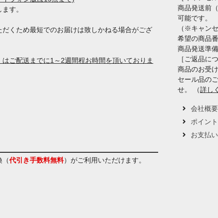
商品発送前
します。
可能です。
（※キャン
ただくため最短でのお届けは致しかねる場合がござ
希望の商品
商品発送準
［ご返品に
はご配送までに1～2週間程お時間を頂いておりま
商品のお受け
セール品の
せ。 （
詳し
会社概
ポイン
お支払
換（
代引き手数料無料
）
がご利用いただけます。