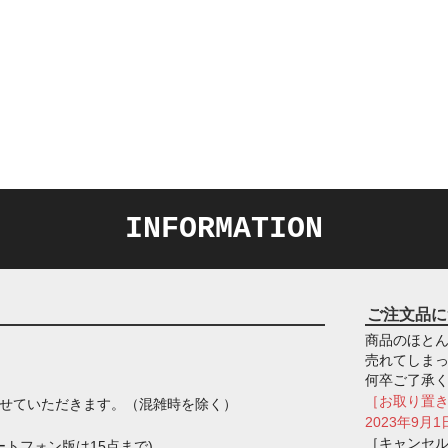
INFORMATION
ご注文品に
商品のほとん
売れてしま
何卒ご了承
［お取り置
させていただきます。（混雑時を除く）
2023年9
［キャンセ
トフォン版は15点まで)