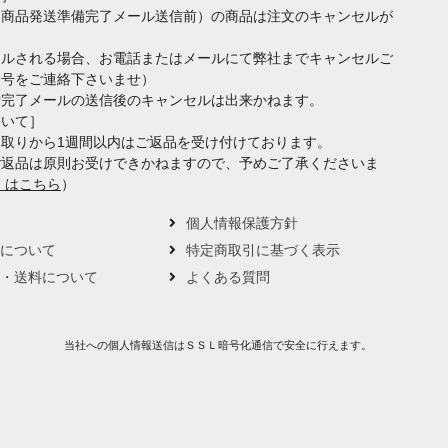
（商品発送準備完了メール送信前）の商品は注文のキャンセルが
セルされる場合、お電話またはメールにて弊社までキャンセルご
番号をご連絡下さいませ）
備完了メールの送信後のキャンセルは出来かねます。
ついて］
取りから1週間以内はご返品を受け付けております。
ご返品は原則お受けできかねますので、予めご了承くださいま
くはこちら
）
要
個人情報保護方針
トについて
特定商取引に基づく表示
い・送料について
よくある質問
当社への個人情報送信はＳＳＬ暗号化通信で安全に行えます。