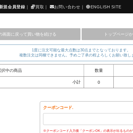
新規会員登録
｜
買取
｜
お問い合わせ
｜
ENGLISH SITE
の画面に戻って買い物を続ける
トップページか
1度に注文可能な最大点数は30点までとなっております。
複数注文は同梱できません。予めご了承の程よろしくお願い致し
選択中の商品
数量
小計
0
クーポンコード.
※クーポンコード入力後「クーポンOK」の表示が出るものが