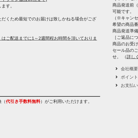
商品発送前
します。
可能です。
（※キャン
ただくため最短でのお届けは致しかねる場合がござ
希望の商品
商品発送準
［ご返品に
はご配送までに1～2週間程お時間を頂いておりま
商品のお受け
セール品の
せ。 （
詳し
会社概
ポイン
お支払
換（
代引き手数料無料
）
がご利用いただけます。