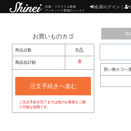
会員ログイン
｜
呉服・リサイクル着物
アンティーク着物のシンエイ
前
お買いものカゴ
0点
商品点数
0
商品合計額
買い物カゴへ
注文手続きへ進む
ご注文手続き完了までは他のお客様もご購
入可能な状態です。