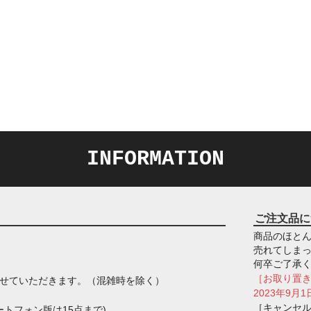
INFORMATION
ご注文品に
商品のほとん
売れてしま
何卒ご了承
［お取り置
させていただきます。（混雑時を除く）
2023年9
［キャンセ
トフォン版は15点まで)