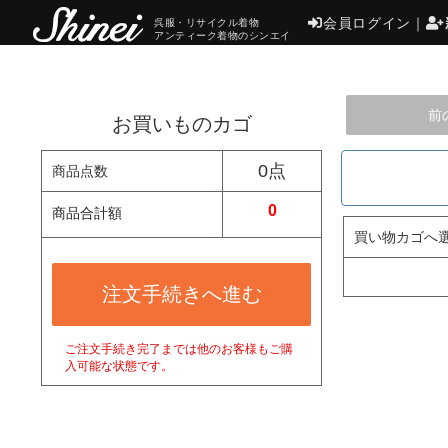
会員ログイン
｜
呉服・リサイクル着物
アンティーク着物のシンエイ
前
お買いものカゴ
0点
商品点数
0
商品合計額
買い物カゴへ
注文手続きへ進む
ご注文手続き完了までは他のお客様もご購
入可能な状態です。