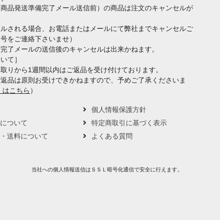
（商品発送準備完了メール送信前）の商品は注文のキャンセルが
セルされる場合、お電話またはメールにて弊社までキャンセルご
番号をご連絡下さいませ）
備完了メールの送信後のキャンセルは出来かねます。
ついて］
取りから1週間以内はご返品を受け付けております。
ご返品は原則お受けできかねますので、予めご了承くださいま
くはこちら
）
要
個人情報保護方針
トについて
特定商取引に基づく表示
い・送料について
よくある質問
当社への個人情報送信はＳＳＬ暗号化通信で安全に行えます。