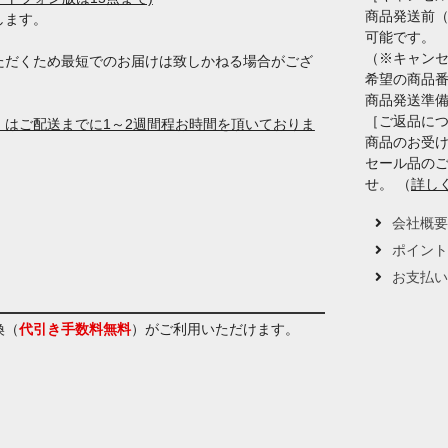
商品発送前
します。
可能です。
（※キャン
ただくため最短でのお届けは致しかねる場合がござ
希望の商品
商品発送準
［ご返品に
はご配送までに1～2週間程お時間を頂いておりま
商品のお受け
セール品の
せ。 （
詳し
会社概
ポイン
お支払
換（
代引き手数料無料
）
がご利用いただけます。