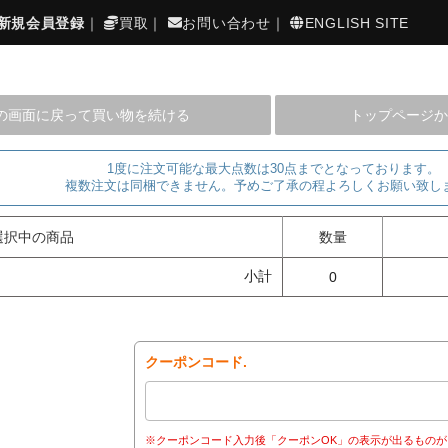
新規会員登録
｜
買取
｜
お問い合わせ
｜
ENGLISH SITE
の画面に戻って買い物を続ける
トップページか
1度に注文可能な最大点数は30点までとなっております。
複数注文は同梱できません。予めご了承の程よろしくお願い致し
選択中の商品
数量
小計
0
クーポンコード.
※クーポンコード入力後「クーポンOK」の表示が出るものが