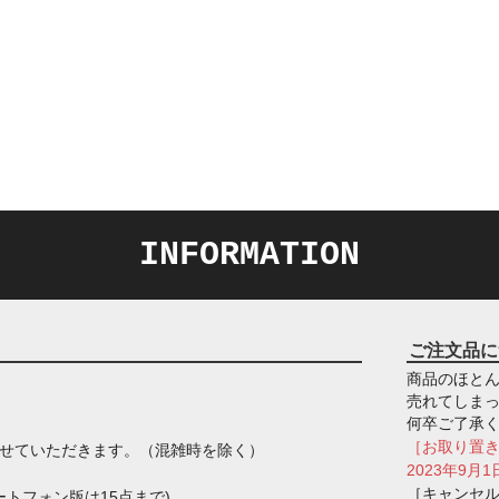
INFORMATION
ご注文品に
商品のほとん
売れてしま
何卒ご了承
［お取り置
させていただきます。（混雑時を除く）
2023年9
［キャンセ
トフォン版は15点まで)