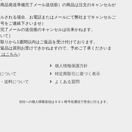
（商品発送準備完了メール送信前）の商品は注文のキャンセルが
セルされる場合、お電話またはメールにて弊社までキャンセルご
番号をご連絡下さいませ）
備完了メールの送信後のキャンセルは出来かねます。
ついて］
取りから1週間以内はご返品を受け付けております。
ご返品は原則お受けできかねますので、予めご了承くださいま
くはこちら
）
要
個人情報保護方針
トについて
特定商取引に基づく表示
い・送料について
よくある質問
当社への個人情報送信はＳＳＬ暗号化通信で安全に行えます。