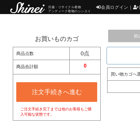
会員ログイン
｜
呉服・リサイクル着物
アンティーク着物のシンエイ
前
お買いものカゴ
0点
商品点数
0
商品合計額
買い物カゴへ
注文手続きへ進む
ご注文手続き完了までは他のお客様もご購
入可能な状態です。