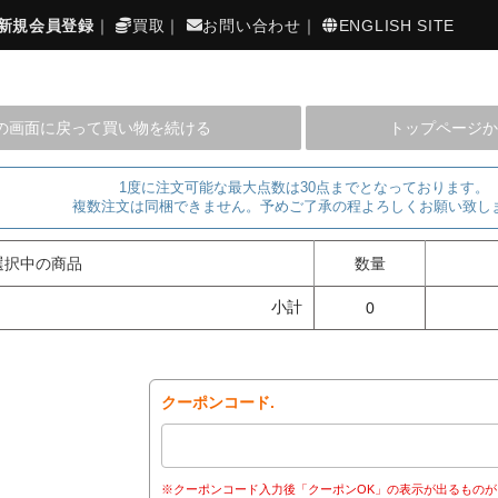
新規会員登録
｜
買取
｜
お問い合わせ
｜
ENGLISH SITE
の画面に戻って買い物を続ける
トップページか
1度に注文可能な最大点数は30点までとなっております。
複数注文は同梱できません。予めご了承の程よろしくお願い致し
選択中の商品
数量
小計
0
クーポンコード.
※クーポンコード入力後「クーポンOK」の表示が出るものが