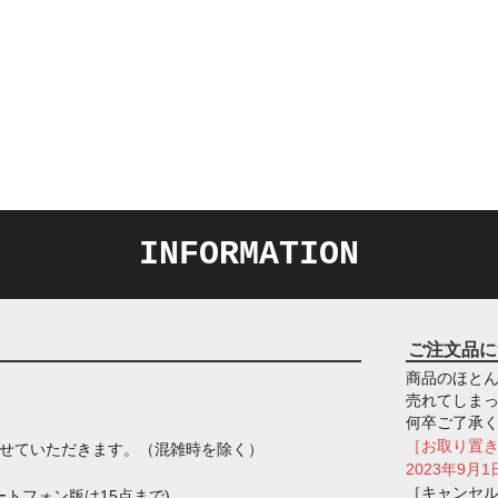
INFORMATION
ご注文品に
商品のほとん
売れてしま
何卒ご了承
［お取り置
させていただきます。（混雑時を除く）
2023年9
［キャンセ
トフォン版は15点まで)