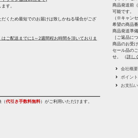
商品発送前
します。
可能です。
（※キャン
ただくため最短でのお届けは致しかねる場合がござ
希望の商品
商品発送準
［ご返品に
はご配送までに1～2週間程お時間を頂いておりま
商品のお受け
セール品の
せ。 （
詳し
会社概
ポイン
お支払
換（
代引き手数料無料
）
がご利用いただけます。