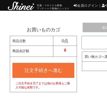
会員ログイン
｜
呉服・リサイクル着物
アンティーク着物のシンエイ
前
お買いものカゴ
0点
商品点数
0
商品合計額
買い物カゴへ
注文手続きへ進む
ご注文手続き完了までは他のお客様もご購
入可能な状態です。