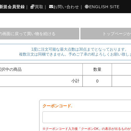
新規会員登録
｜
買取
｜
お問い合わせ
｜
ENGLISH SITE
の画面に戻って買い物を続ける
トップページか
1度に注文可能な最大点数は30点までとなっております。
複数注文は同梱できません。予めご了承の程よろしくお願い致し
選択中の商品
数量
小計
0
クーポンコード.
※クーポンコード入力後「クーポンOK」の表示が出るものが