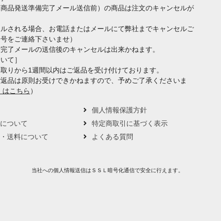
（商品発送準備完了メール送信前）の商品は注文のキャンセルが
セルされる場合、お電話またはメールにて弊社までキャンセルご
番号をご連絡下さいませ）
備完了メールの送信後のキャンセルは出来かねます。
ついて］
取りから1週間以内はご返品を受け付けております。
ご返品は原則お受けできかねますので、予めご了承くださいま
くはこちら
）
要
個人情報保護方針
トについて
特定商取引に基づく表示
い・送料について
よくある質問
当社への個人情報送信はＳＳＬ暗号化通信で安全に行えます。