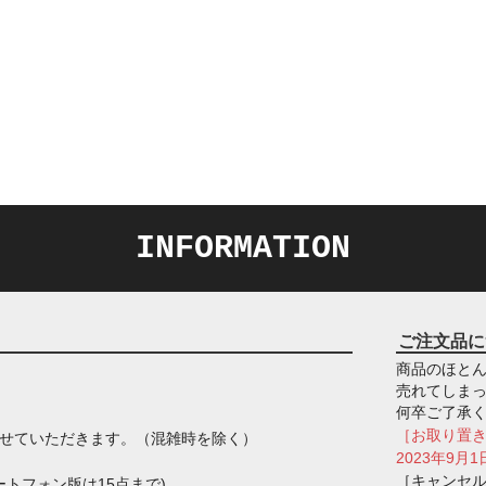
INFORMATION
ご注文品に
商品のほとん
売れてしま
何卒ご了承
［お取り置
させていただきます。（混雑時を除く）
2023年9
［キャンセ
トフォン版は15点まで)