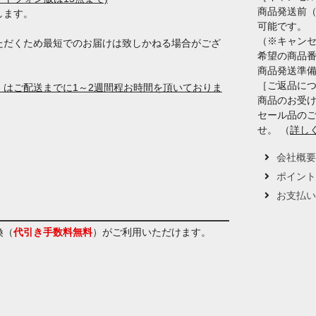
商品発送前
します。
可能です。
（※キャン
ただくため最短でのお届けは致しかねる場合がござ
希望の商品
商品発送準
［ご返品に
はご配送までに1～2週間程お時間を頂いておりま
商品のお受け
セール品の
せ。 （
詳し
会社概
ポイン
お支払
換（
代引き手数料無料
）
がご利用いただけます。