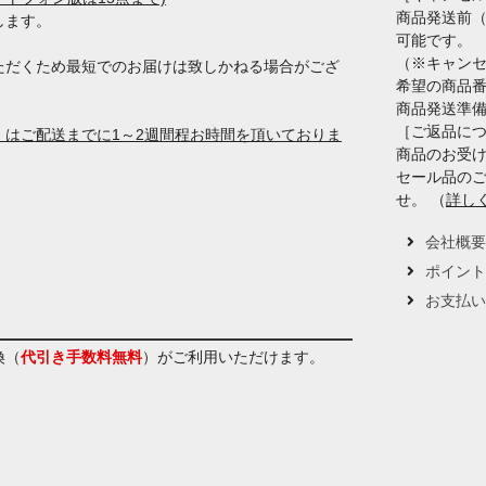
商品発送前
します。
可能です。
（※キャン
ただくため最短でのお届けは致しかねる場合がござ
希望の商品
商品発送準
［ご返品に
はご配送までに1～2週間程お時間を頂いておりま
商品のお受け
セール品の
せ。 （
詳し
会社概
ポイン
お支払
換（
代引き手数料無料
）
がご利用いただけます。