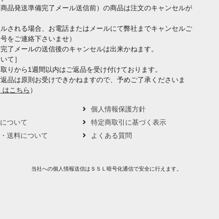
（商品発送準備完了メール送信前）の商品は注文のキャンセルが
セルされる場合、お電話またはメールにて弊社までキャンセルご
番号をご連絡下さいませ）
備完了メールの送信後のキャンセルは出来かねます。
ついて］
取りから1週間以内はご返品を受け付けております。
ご返品は原則お受けできかねますので、予めご了承くださいま
くはこちら
）
要
個人情報保護方針
トについて
特定商取引に基づく表示
い・送料について
よくある質問
当社への個人情報送信はＳＳＬ暗号化通信で安全に行えます。