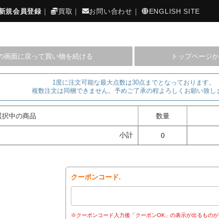
新規会員登録
｜
買取
｜
お問い合わせ
｜
ENGLISH SITE
の画面に戻って買い物を続ける
トップページか
1度に注文可能な最大点数は30点までとなっております。
複数注文は同梱できません。予めご了承の程よろしくお願い致し
選択中の商品
数量
小計
0
クーポンコード.
※クーポンコード入力後「クーポンOK」の表示が出るものが