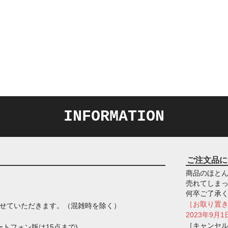
INFORMATION
ご注文品に
商品のほとん
売れてしま
何卒ご了承
［お取り置
させていただきます。（混雑時を除く）
2023年9
［キャンセ
トフォン版は15点まで)