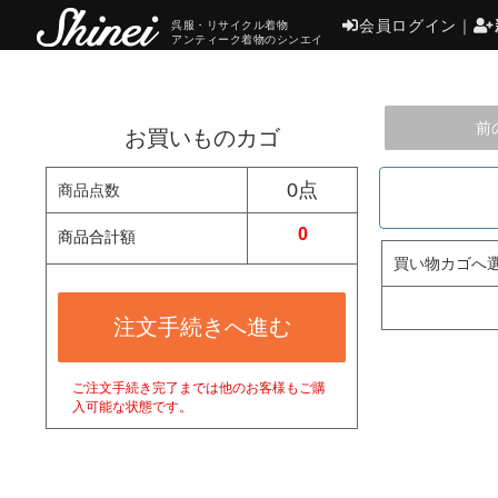
会員ログイン
｜
呉服・リサイクル着物
アンティーク着物のシンエイ
前
お買いものカゴ
0点
商品点数
0
商品合計額
買い物カゴへ
注文手続きへ進む
ご注文手続き完了までは他のお客様もご購
入可能な状態です。