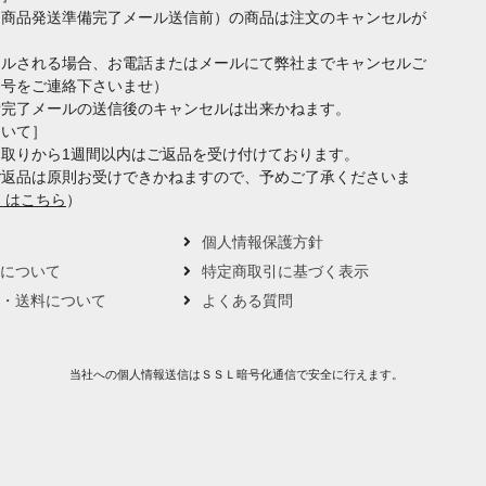
（商品発送準備完了メール送信前）の商品は注文のキャンセルが
セルされる場合、お電話またはメールにて弊社までキャンセルご
番号をご連絡下さいませ）
備完了メールの送信後のキャンセルは出来かねます。
ついて］
取りから1週間以内はご返品を受け付けております。
ご返品は原則お受けできかねますので、予めご了承くださいま
くはこちら
）
要
個人情報保護方針
トについて
特定商取引に基づく表示
い・送料について
よくある質問
当社への個人情報送信はＳＳＬ暗号化通信で安全に行えます。