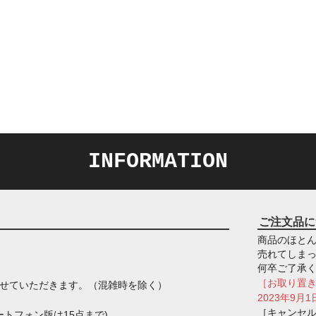
INFORMATION
ご注文品に
商品のほとん
売れてしま
何卒ご了承
［お取り置
させていただきます。（混雑時を除く）
2023年9
［キャンセ
トフォン版は15点まで)