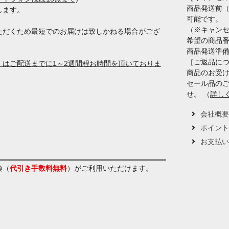
商品発送前
します。
可能です。
（※キャン
ただくため最短でのお届けは致しかねる場合がござ
希望の商品
商品発送準
［ご返品に
はご配送までに1～2週間程お時間を頂いておりま
商品のお受け
セール品の
せ。 （
詳し
会社概
ポイン
お支払
換（
代引き手数料無料
）
がご利用いただけます。