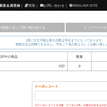
新規会員登録
｜
買取
｜
お問い合わせ
｜
ENGLISH SITE
の画面に戻って買い物を続ける
トップページか
1度に注文可能な最大点数は30点までとなっております。
複数注文は同梱できません。予めご了承の程よろしくお願い致し
選択中の商品
数量
小計
0
クーポンコード.
※クーポンコード入力後「クーポンOK」の表示が出るものが