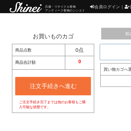
会員ログイン
｜
呉服・リサイクル着物
アンティーク着物のシンエイ
前
お買いものカゴ
0点
商品点数
0
商品合計額
買い物カゴへ
注文手続きへ進む
ご注文手続き完了までは他のお客様もご購
入可能な状態です。