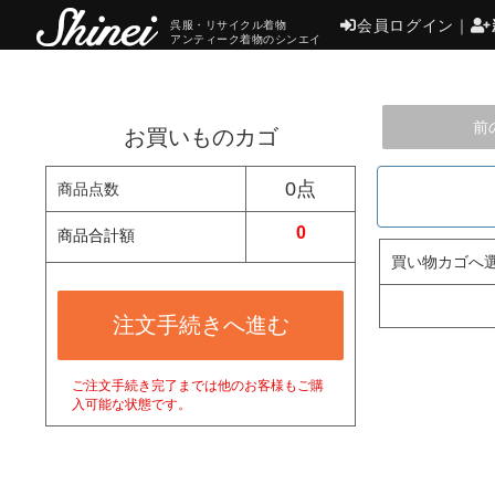
会員ログイン
｜
呉服・リサイクル着物
アンティーク着物のシンエイ
前
お買いものカゴ
0点
商品点数
0
商品合計額
買い物カゴへ
注文手続きへ進む
ご注文手続き完了までは他のお客様もご購
入可能な状態です。