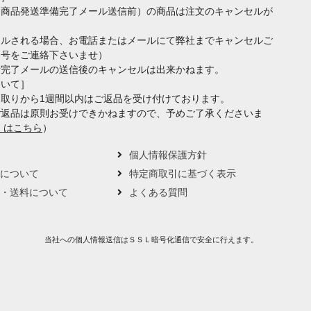
（商品発送準備完了メール送信前）の商品は注文のキャンセルが
セルされる場合、お電話またはメールにて弊社までキャンセルご
番号をご連絡下さいませ）
備完了メールの送信後のキャンセルは出来かねます。
ついて］
取りから1週間以内はご返品を受け付けております。
ご返品は原則お受けできかねますので、予めご了承くださいま
くはこちら
）
要
個人情報保護方針
トについて
特定商取引に基づく表示
い・送料について
よくある質問
当社への個人情報送信はＳＳＬ暗号化通信で安全に行えます。