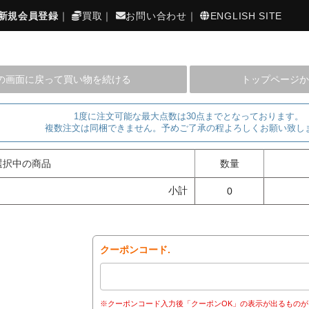
新規会員登録
｜
買取
｜
お問い合わせ
｜
ENGLISH SITE
の画面に戻って買い物を続ける
トップページか
1度に注文可能な最大点数は30点までとなっております。
複数注文は同梱できません。予めご了承の程よろしくお願い致し
選択中の商品
数量
小計
0
クーポンコード.
※クーポンコード入力後「クーポンOK」の表示が出るものが