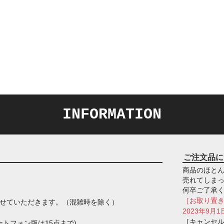
INFORMATION
ご注文品に
商品のほとん
売れてしま
何卒ご了承
［お取り置
させていただきます。（混雑時を除く）
2023年9
［キャンセ
トフォン版は15点まで)