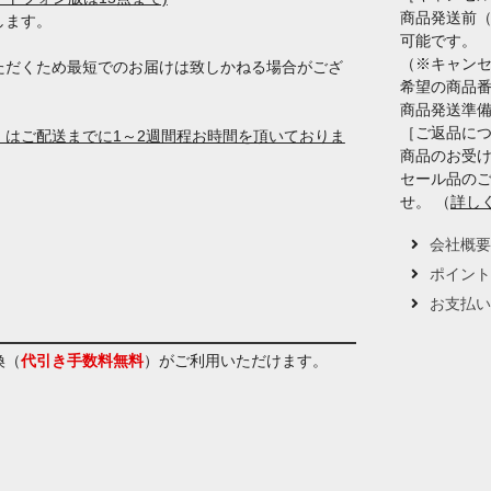
商品発送前
します。
可能です。
（※キャン
ただくため最短でのお届けは致しかねる場合がござ
希望の商品
商品発送準
［ご返品に
はご配送までに1～2週間程お時間を頂いておりま
商品のお受け
セール品の
せ。 （
詳し
会社概
ポイン
お支払
換（
代引き手数料無料
）
がご利用いただけます。