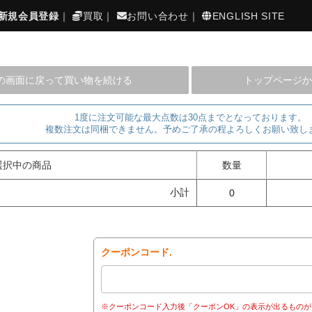
新規会員登録
｜
買取
｜
お問い合わせ
｜
ENGLISH SITE
の画面に戻って買い物を続ける
トップページか
1度に注文可能な最大点数は30点までとなっております。
複数注文は同梱できません。予めご了承の程よろしくお願い致し
選択中の商品
数量
小計
0
クーポンコード.
※クーポンコード入力後「クーポンOK」の表示が出るものが