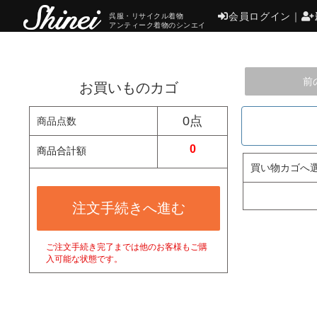
会員ログイン
｜
呉服・リサイクル着物
アンティーク着物のシンエイ
前
お買いものカゴ
0点
商品点数
0
商品合計額
買い物カゴへ
注文手続きへ進む
ご注文手続き完了までは他のお客様もご購
入可能な状態です。