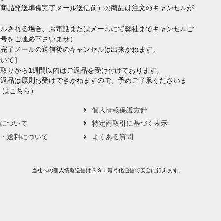
（商品発送準備完了メール送信前）の商品は注文のキャンセルが
セルされる場合、お電話またはメールにて弊社までキャンセルご
番号をご連絡下さいませ）
備完了メールの送信後のキャンセルは出来かねます。
ついて］
取りから1週間以内はご返品を受け付けております。
ご返品は原則お受けできかねますので、予めご了承くださいま
くはこちら
）
要
個人情報保護方針
トについて
特定商取引に基づく表示
い・送料について
よくある質問
当社への個人情報送信はＳＳＬ暗号化通信で安全に行えます。