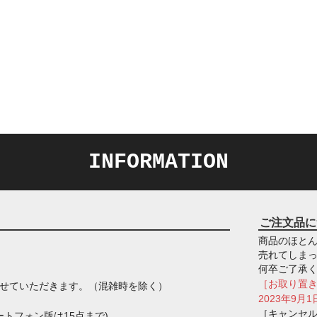
INFORMATION
ご注文品に
商品のほとん
売れてしま
何卒ご了承
［お取り置
させていただきます。（混雑時を除く）
2023年9
［キャンセ
トフォン版は15点まで)