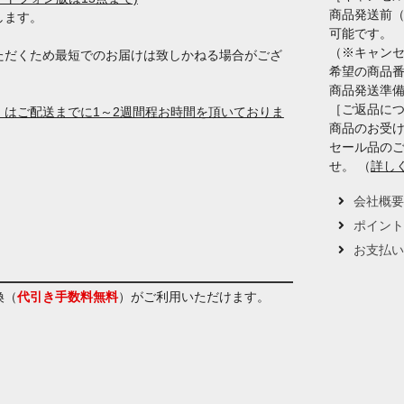
商品発送前
します。
可能です。
（※キャン
ただくため最短でのお届けは致しかねる場合がござ
希望の商品
商品発送準
［ご返品に
はご配送までに1～2週間程お時間を頂いておりま
商品のお受け
セール品の
せ。 （
詳し
会社概
ポイン
お支払
換（
代引き手数料無料
）
がご利用いただけます。