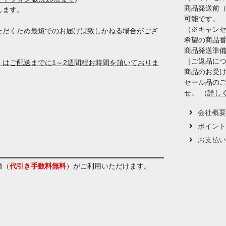
商品発送前
します。
可能です。
（※キャン
ただくため最短でのお届けは致しかねる場合がござ
希望の商品
商品発送準
［ご返品に
はご配送までに1～2週間程お時間を頂いておりま
商品のお受け
セール品の
せ。 （
詳し
会社概
ポイン
お支払
換（
代引き手数料無料
）
がご利用いただけます。