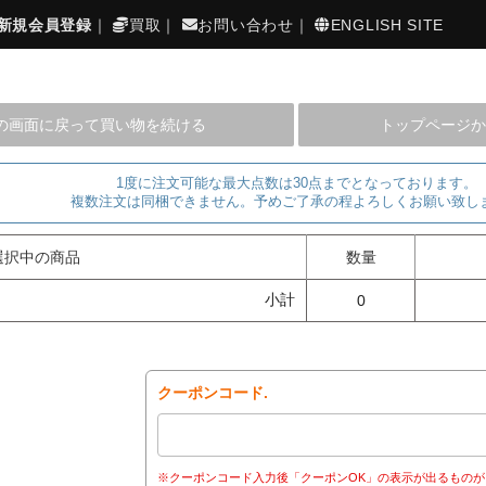
新規会員登録
｜
買取
｜
お問い合わせ
｜
ENGLISH SITE
の画面に戻って買い物を続ける
トップページか
1度に注文可能な最大点数は30点までとなっております。
複数注文は同梱できません。予めご了承の程よろしくお願い致し
選択中の商品
数量
小計
0
クーポンコード.
※クーポンコード入力後「クーポンOK」の表示が出るものが