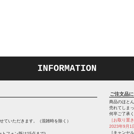
INFORMATION
ご注文品に
商品のほとん
売れてしま
何卒ご了承
［お取り置
させていただきます。（混雑時を除く）
2023年9
［キャンセ
トフォン版は15点まで)