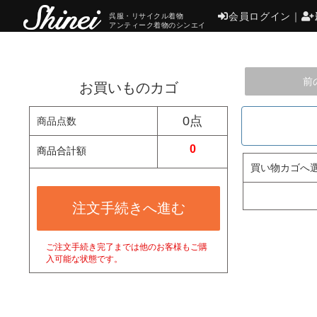
会員ログイン
｜
呉服・リサイクル着物
アンティーク着物のシンエイ
前
お買いものカゴ
0点
商品点数
0
商品合計額
買い物カゴへ
注文手続きへ進む
ご注文手続き完了までは他のお客様もご購
入可能な状態です。