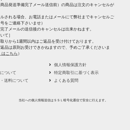
（商品発送準備完了メール送信前）の商品は注文のキャンセルが
セルされる場合、お電話またはメールにて弊社までキャンセルご
番号をご連絡下さいませ）
備完了メールの送信後のキャンセルは出来かねます。
ついて］
取りから1週間以内はご返品を受け付けております。
ご返品は原則お受けできかねますので、予めご了承くださいま
くはこちら
）
要
個人情報保護方針
トについて
特定商取引に基づく表示
い・送料について
よくある質問
当社への個人情報送信はＳＳＬ暗号化通信で安全に行えます。