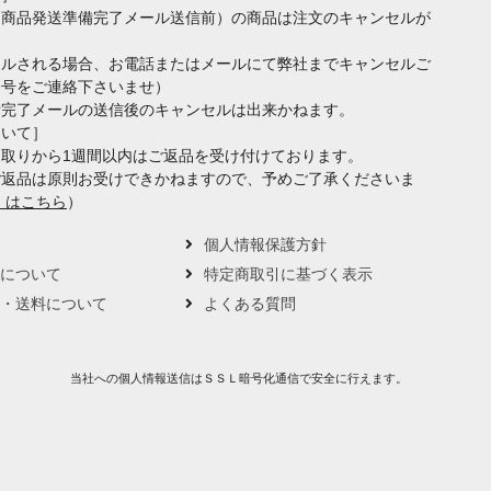
（商品発送準備完了メール送信前）の商品は注文のキャンセルが
セルされる場合、お電話またはメールにて弊社までキャンセルご
番号をご連絡下さいませ）
備完了メールの送信後のキャンセルは出来かねます。
ついて］
取りから1週間以内はご返品を受け付けております。
ご返品は原則お受けできかねますので、予めご了承くださいま
くはこちら
）
要
個人情報保護方針
トについて
特定商取引に基づく表示
い・送料について
よくある質問
当社への個人情報送信はＳＳＬ暗号化通信で安全に行えます。