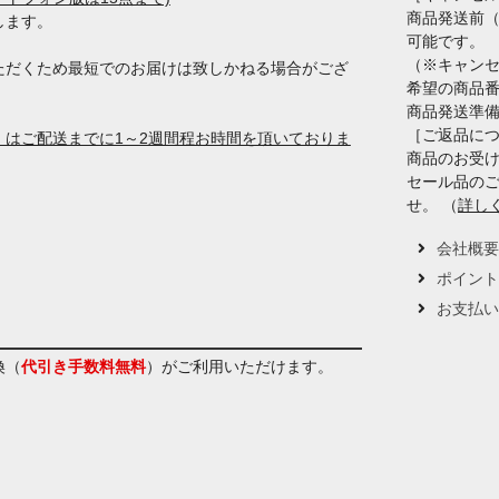
商品発送前
します。
可能です。
（※キャン
ただくため最短でのお届けは致しかねる場合がござ
希望の商品
商品発送準
［ご返品に
はご配送までに1～2週間程お時間を頂いておりま
商品のお受け
セール品の
せ。 （
詳し
会社概
ポイン
お支払
換（
代引き手数料無料
）
がご利用いただけます。