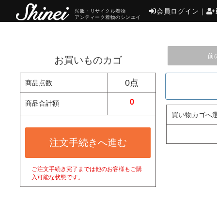
会員ログイン
｜
呉服・リサイクル着物
アンティーク着物のシンエイ
前
お買いものカゴ
0点
商品点数
0
商品合計額
買い物カゴへ
注文手続きへ進む
ご注文手続き完了までは他のお客様もご購
入可能な状態です。