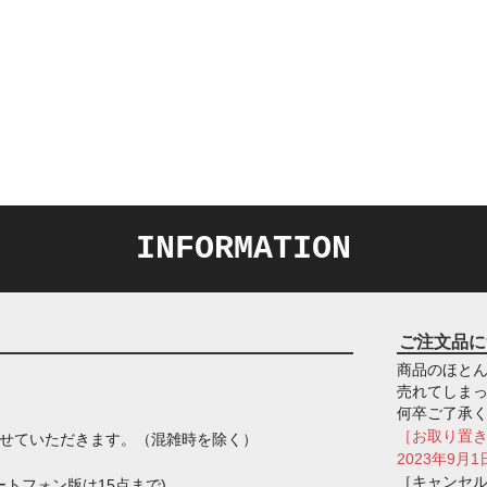
INFORMATION
ご注文品に
商品のほとん
売れてしま
何卒ご了承
［お取り置
させていただきます。（混雑時を除く）
2023年9
［キャンセ
トフォン版は15点まで)