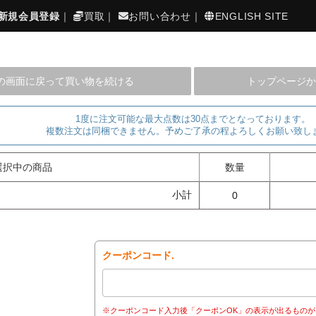
新規会員登録
｜
買取
｜
お問い合わせ
｜
ENGLISH SITE
の画面に戻って買い物を続ける
トップページか
1度に注文可能な最大点数は30点までとなっております。
複数注文は同梱できません。予めご了承の程よろしくお願い致し
選択中の商品
数量
小計
0
クーポンコード.
※クーポンコード入力後「クーポンOK」の表示が出るものが