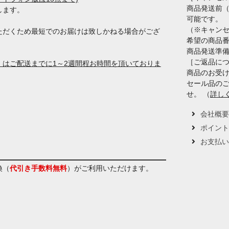
商品発送前
します。
可能です。
（※キャン
ただくため最短でのお届けは致しかねる場合がござ
希望の商品
商品発送準
［ご返品に
はご配送までに1～2週間程お時間を頂いておりま
商品のお受け
セール品の
せ。 （
詳し
会社概
ポイン
お支払
換（
代引き手数料無料
）
がご利用いただけます。