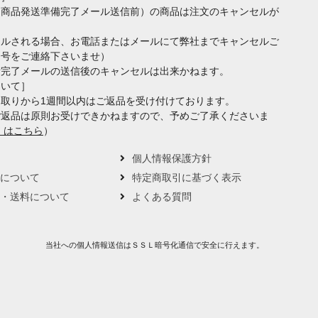
（商品発送準備完了メール送信前）の商品は注文のキャンセルが
セルされる場合、お電話またはメールにて弊社までキャンセルご
番号をご連絡下さいませ）
備完了メールの送信後のキャンセルは出来かねます。
ついて］
取りから1週間以内はご返品を受け付けております。
ご返品は原則お受けできかねますので、予めご了承くださいま
くはこちら
）
要
個人情報保護方針
トについて
特定商取引に基づく表示
い・送料について
よくある質問
当社への個人情報送信はＳＳＬ暗号化通信で安全に行えます。