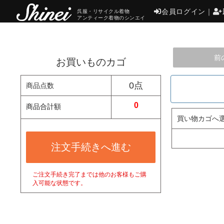
会員ログイン
｜
呉服・リサイクル着物
アンティーク着物のシンエイ
前
お買いものカゴ
0点
商品点数
0
商品合計額
買い物カゴへ
注文手続きへ進む
ご注文手続き完了までは他のお客様もご購
入可能な状態です。