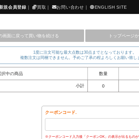
新規会員登録
｜
買取
｜
お問い合わせ
｜
ENGLISH SITE
の画面に戻って買い物を続ける
トップページか
1度に注文可能な最大点数は30点までとなっております。
複数注文は同梱できません。予めご了承の程よろしくお願い致し
選択中の商品
数量
小計
0
クーポンコード.
※クーポンコード入力後「クーポンOK」の表示が出るものが