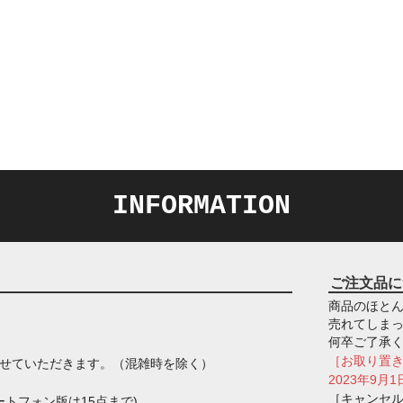
INFORMATION
ご注文品に
商品のほとん
売れてしま
何卒ご了承
［お取り置
させていただきます。（混雑時を除く）
2023年9
［キャンセ
トフォン版は15点まで)