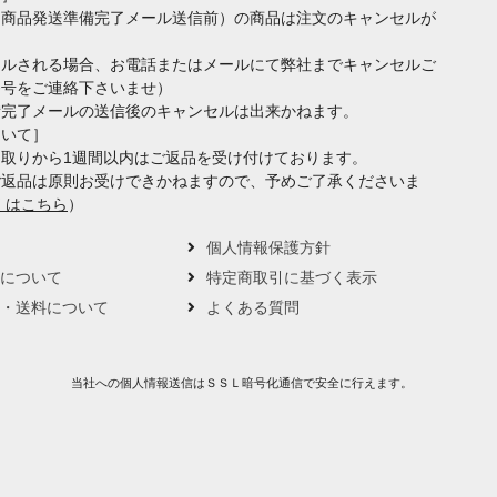
（商品発送準備完了メール送信前）の商品は注文のキャンセルが
セルされる場合、お電話またはメールにて弊社までキャンセルご
番号をご連絡下さいませ）
備完了メールの送信後のキャンセルは出来かねます。
ついて］
取りから1週間以内はご返品を受け付けております。
ご返品は原則お受けできかねますので、予めご了承くださいま
くはこちら
）
要
個人情報保護方針
トについて
特定商取引に基づく表示
い・送料について
よくある質問
当社への個人情報送信はＳＳＬ暗号化通信で安全に行えます。