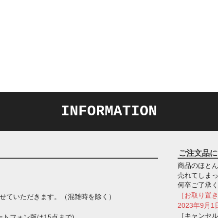
INFORMATION
ご注文品に
商品のほとん
売れてしま
何卒ご了承
［お取り置
させていただきます。（混雑時を除く）
2023年9
［キャンセ
トフォン版は15点まで)