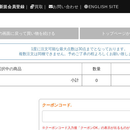
新規会員登録
｜
買取
｜
お問い合わせ
｜
ENGLISH SITE
の画面に戻って買い物を続ける
トップページか
1度に注文可能な最大点数は30点までとなっております。
複数注文は同梱できません。予めご了承の程よろしくお願い致し
選択中の商品
数量
小計
0
クーポンコード.
※クーポンコード入力後「クーポンOK」の表示が出るものが