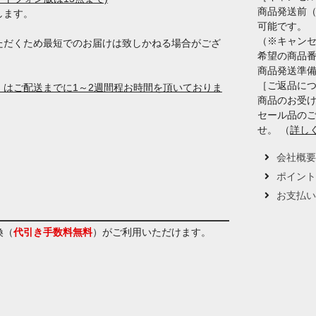
商品発送前
します。
可能です。
（※キャン
ただくため最短でのお届けは致しかねる場合がござ
希望の商品
商品発送準
［ご返品に
はご配送までに1～2週間程お時間を頂いておりま
商品のお受け
セール品の
せ。 （
詳し
会社概
ポイン
お支払
換（
代引き手数料無料
）
がご利用いただけます。