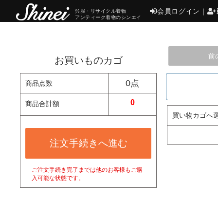
会員ログイン
｜
呉服・リサイクル着物
アンティーク着物のシンエイ
前
お買いものカゴ
0点
商品点数
0
商品合計額
買い物カゴへ
注文手続きへ進む
ご注文手続き完了までは他のお客様もご購
入可能な状態です。