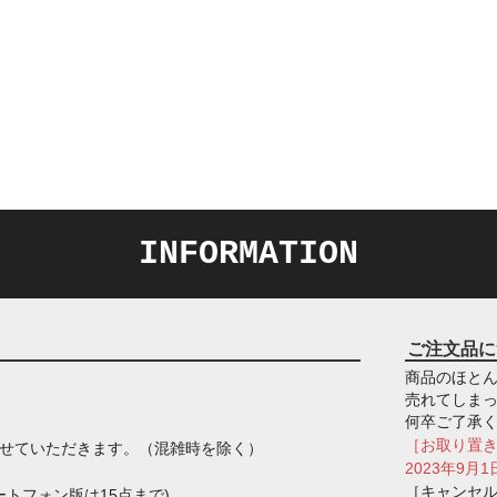
INFORMATION
ご注文品に
商品のほとん
売れてしま
何卒ご了承
［お取り置
させていただきます。（混雑時を除く）
2023年9
［キャンセ
トフォン版は15点まで)