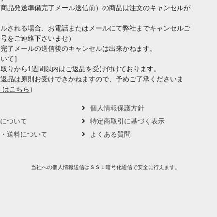
（商品発送準備完了メール送信前）の商品は注文のキャンセルが
セルされる場合、お電話またはメールにて弊社までキャンセルご
番号をご連絡下さいませ）
備完了メールの送信後のキャンセルは出来かねます。
ついて］
取りから1週間以内はご返品を受け付けております。
ご返品は原則お受けできかねますので、予めご了承くださいま
くはこちら
）
要
個人情報保護方針
トについて
特定商取引に基づく表示
い・送料について
よくある質問
当社への個人情報送信はＳＳＬ暗号化通信で安全に行えます。