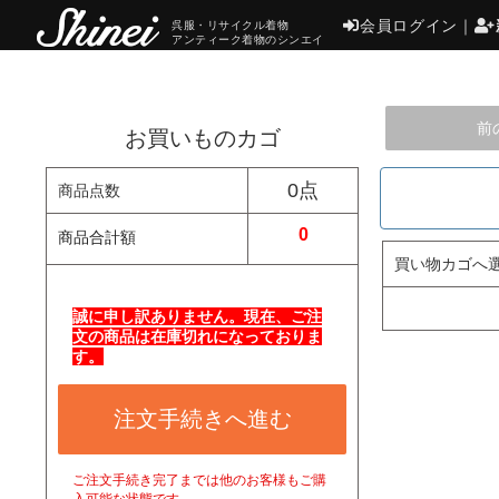
会員ログイン
｜
呉服・リサイクル着物
アンティーク着物のシンエイ
前
お買いものカゴ
0点
商品点数
0
商品合計額
買い物カゴへ
誠に申し訳ありません。現在、ご注
文の商品は在庫切れになっておりま
す。
注文手続きへ進む
ご注文手続き完了までは他のお客様もご購