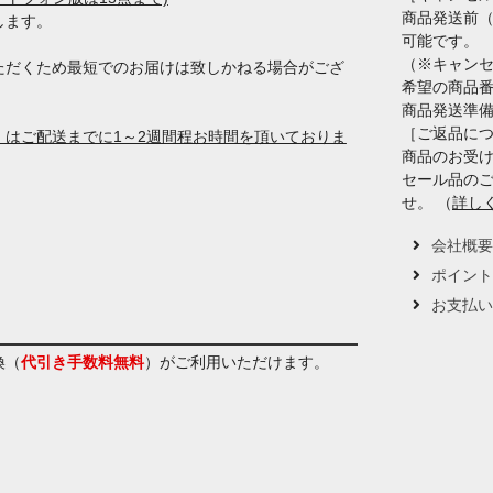
商品発送前
します。
可能です。
（※キャン
ただくため最短でのお届けは致しかねる場合がござ
希望の商品
商品発送準
［ご返品に
はご配送までに1～2週間程お時間を頂いておりま
商品のお受け
セール品の
せ。 （
詳し
会社概
ポイン
お支払
換（
代引き手数料無料
）
がご利用いただけます。