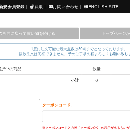
新規会員登録
｜
買取
｜
お問い合わせ
｜
ENGLISH SITE
の画面に戻って買い物を続ける
トップページか
1度に注文可能な最大点数は30点までとなっております。
複数注文は同梱できません。予めご了承の程よろしくお願い致し
選択中の商品
数量
小計
0
クーポンコード.
※クーポンコード入力後「クーポンOK」の表示が出るものが