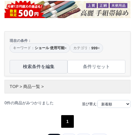
現在の条件：
キーワード：
ショール 使用可能
カテゴリ：
×
999
×
検索条件を編集
条件リセット
TOP
>
商品一覧
>
0件の商品がみつかりました
並び替え:
1