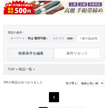
現在の条件：
キーワード：
衿は 着用可能
カテゴリ：
+ 絞り込み(3)
×
999
×
検索条件を編集
条件リセット
TOP
>
商品一覧
>
0件の商品がみつかりました
並び替え:
1