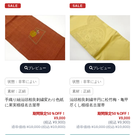
SALE
SALE
プレビュー
プレビュー
状態：非常によい
状態：非常によい
素材：正絹
素材：正絹
手織り紬汕頭相良刺繍変わり色紙
汕頭相良刺繍半円に松竹梅・亀甲
に果実模様名古屋帯
尽くし模様名古屋帯
期間限定50％OFF！
期間限定50％OFF！
¥9,000
¥9,000
(税込 ¥9,900)
(税込 ¥9,900)
通常価格 ¥18,000 (税込 ¥19,800)
通常価格 ¥18,000 (税込 ¥19,800)