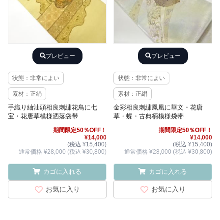
プレビュー
プレビュー
状態：非常によい
状態：非常によい
素材：正絹
素材：正絹
手織り紬汕頭相良刺繍花鳥に七
金彩相良刺繍鳳凰に華文・花唐
宝・花唐草模様洒落袋帯
草・蝶・古典柄模様袋帯
期間限定50％OFF！
期間限定50％OFF！
¥14,000
¥14,000
(税込 ¥15,400)
(税込 ¥15,400)
通常価格 ¥28,000 (税込 ¥30,800)
通常価格 ¥28,000 (税込 ¥30,800)
カゴに入れる
カゴに入れる
お気に入り
お気に入り