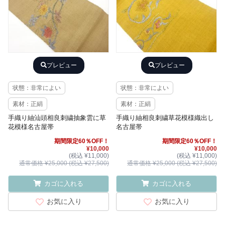
プレビュー
プレビュー
状態：非常によい
状態：非常によい
素材：正絹
素材：正絹
手織り紬汕頭相良刺繍抽象雲に草
手織り紬相良刺繍草花模様織出し
花模様名古屋帯
名古屋帯
期間限定60％OFF！
期間限定60％OFF！
¥10,000
¥10,000
(税込 ¥11,000)
(税込 ¥11,000)
通常価格 ¥25,000 (税込 ¥27,500)
通常価格 ¥25,000 (税込 ¥27,500)
カゴに入れる
カゴに入れる
お気に入り
お気に入り