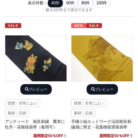
表示件数：
40件
60件
80件
100件
最大100件まで表示できます
SALE
NEW
SALE
プレビュー
プレビュー
状態：非常によい
状態：非常によい
素材：正絹
素材：正絹
アンティーク 相良刺繍 瓢箪に
手織り紬カットワーク汕頭相良刺
牡丹・花模様袋帯（着用可）
繍扇に華文・花葉模様洒落袋帯
期間限定50％OFF！
期間限定50％OFF！