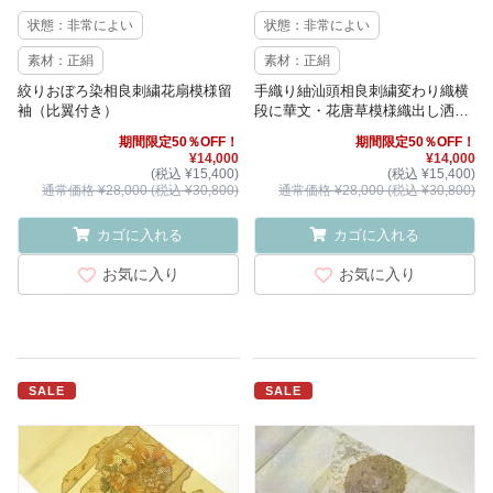
状態：非常によい
状態：非常によい
素材：正絹
素材：正絹
絞りおぼろ染相良刺繍花扇模様留
手織り紬汕頭相良刺繍変わり織横
袖（比翼付き）
段に華文・花唐草模様織出し洒落
袋帯
期間限定50％OFF！
期間限定50％OFF！
¥14,000
¥14,000
(税込 ¥15,400)
(税込 ¥15,400)
通常価格 ¥28,000 (税込 ¥30,800)
通常価格 ¥28,000 (税込 ¥30,800)
カゴに入れる
カゴに入れる
お気に入り
お気に入り
SALE
SALE