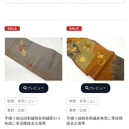
SALE
SALE
プレビュー
プレビュー
状態：非常によい
状態：非常によい
素材：正絹
素材：正絹
手織り紬汕頭刺繍相良刺繍変わり
手織り紬相良刺繍多角形に華紋模
色紙に草花模様名古屋帯
様名古屋帯