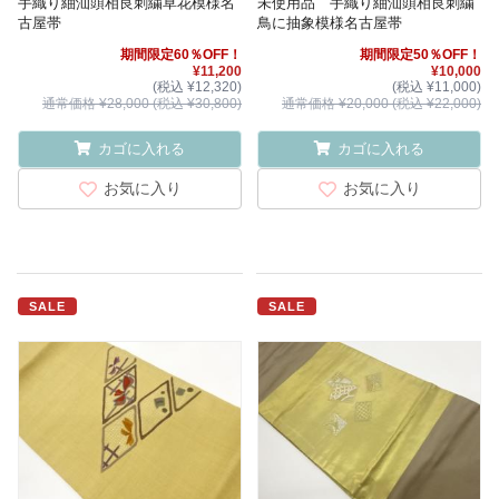
手織り紬汕頭相良刺繍草花模様名
未使用品 手織り紬汕頭相良刺繍
古屋帯
鳥に抽象模様名古屋帯
期間限定60％OFF！
期間限定50％OFF！
¥11,200
¥10,000
(税込 ¥12,320)
(税込 ¥11,000)
通常価格 ¥28,000 (税込 ¥30,800)
通常価格 ¥20,000 (税込 ¥22,000)
カゴに入れる
カゴに入れる
お気に入り
お気に入り
SALE
SALE