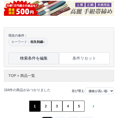
現在の条件：
キーワード：
相良刺繍
×
検索条件を編集
条件リセット
TOP
>
商品一覧
164件の商品がみつかりました
並び替え:
›
1
2
3
4
5