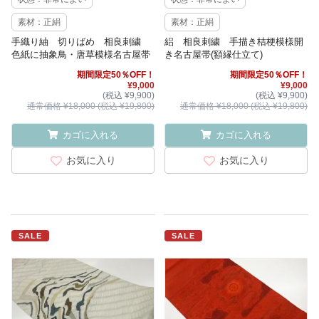
素材：正絹
素材：正絹
手織り紬 切りばめ 相良刺繍
絽 相良刺繍 手描き桔梗模様開
色紙に抽象鳥・唐草模様名古屋帯
き名古屋帯(額縁仕立て)
期間限定50％OFF！
期間限定50％OFF！
¥9,000
¥9,000
(税込 ¥9,900)
(税込 ¥9,900)
通常価格 ¥18,000 (税込 ¥19,800)
通常価格 ¥18,000 (税込 ¥19,800)
カゴに入れる
カゴに入れる
お気に入り
お気に入り
SALE
SALE