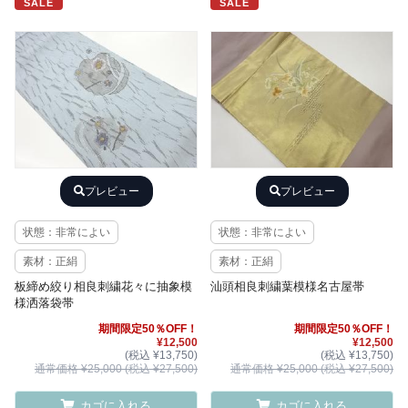
SALE
SALE
プレビュー
プレビュー
状態：非常によい
状態：非常によい
素材：正絹
素材：正絹
板締め絞り相良刺繍花々に抽象模
汕頭相良刺繍葉模様名古屋帯
様洒落袋帯
期間限定50％OFF！
期間限定50％OFF！
¥12,500
¥12,500
(税込 ¥13,750)
(税込 ¥13,750)
通常価格 ¥25,000 (税込 ¥27,500)
通常価格 ¥25,000 (税込 ¥27,500)
カゴに入れる
カゴに入れる