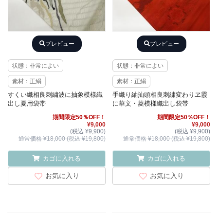
プレビュー
プレビュー
状態：非常によい
状態：非常によい
素材：正絹
素材：正絹
すくい織相良刺繍波に抽象模様織
手織り紬汕頭相良刺繍変わりヱ霞
出し夏用袋帯
に華文・菱模様織出し袋帯
期間限定50％OFF！
期間限定50％OFF！
¥9,000
¥9,000
(税込 ¥9,900)
(税込 ¥9,900)
通常価格 ¥18,000 (税込 ¥19,800)
通常価格 ¥18,000 (税込 ¥19,800)
カゴに入れる
カゴに入れる
お気に入り
お気に入り