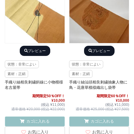
プレビュー
プレビュー
状態：非常によい
状態：非常によい
素材：正絹
素材：正絹
手織り紬相良刺繍斜線に小物模様
手織り紬汕頭相良刺繍抽象人物に
名古屋帯
鳥・花唐草模様織出し袋帯
期間限定50％OFF！
期間限定60％OFF！
¥10,000
¥10,000
(税込 ¥11,000)
(税込 ¥11,000)
通常価格 ¥20,000 (税込 ¥22,000)
通常価格 ¥25,000 (税込 ¥27,500)
カゴに入れる
カゴに入れる
お気に入り
お気に入り