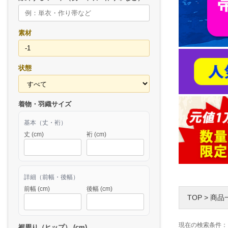
素材
状態
着物・羽織サイズ
基本（丈・裄）
丈 (cm)
裄 (cm)
詳細（前幅・後幅）
前幅 (cm)
後幅 (cm)
TOP
>
商品
現在の検索条件：
裾周り（ヒップ） (cm)