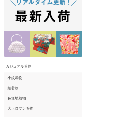
カジュアル着物
小紋着物
紬着物
色無地着物
大正ロマン着物