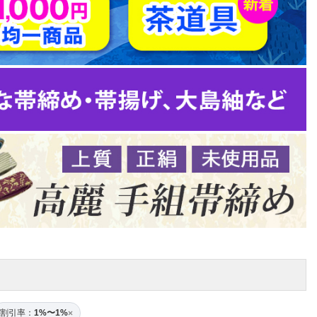
割引率：
1%〜1%
×