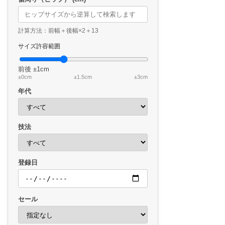
計算方法：前幅＋後幅×2＋13
サイズ許容範囲
前後
±1cm
±0cm
±1.5cm
±3cm
年代
技法
登録日
セール