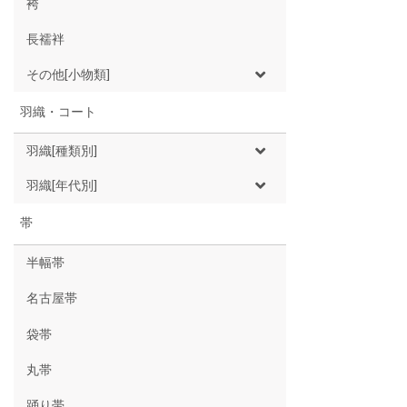
袴
長襦袢
その他[小物類]
羽織・コート
羽織[種類別]
羽織[年代別]
帯
半幅帯
名古屋帯
袋帯
丸帯
踊り帯