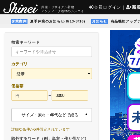
会員ログイン
｜
新
呉服・リサイクル着物
アンティーク着物のシンエイ
休業案内
夏季休業のお知らせ(8/13-8/16)
お知らせ
商品機能アップ
検索キーワード
カテゴリ
価格帯
～
サイズ・素材・年代などで絞る
詳細な条件が6件設定されています
除外するワード（例：単衣・作り帯など）