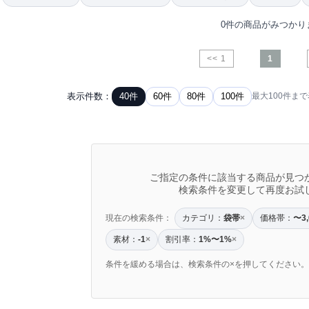
0件の商品がみつかり
<< 1
1
表示件数：
40件
60件
80件
100件
最大100件ま
ご指定の条件に該当する商品が見つ
検索条件を変更して再度お試
現在の検索条件：
カテゴリ：
袋帯
価格帯：
〜3
×
素材：
割引率：
1%〜1%
-1
×
×
条件を緩める場合は、検索条件の×を押してください。