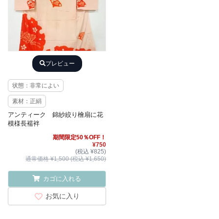
プレビュー
状態：非常によい
素材：正絹
アンティーク 錦紗絞り檜扇に花
模様長襦袢
期間限定50％OFF！
¥750
(税込 ¥825)
通常価格 ¥1,500 (税込 ¥1,650)
カゴに入れる
お気に入り