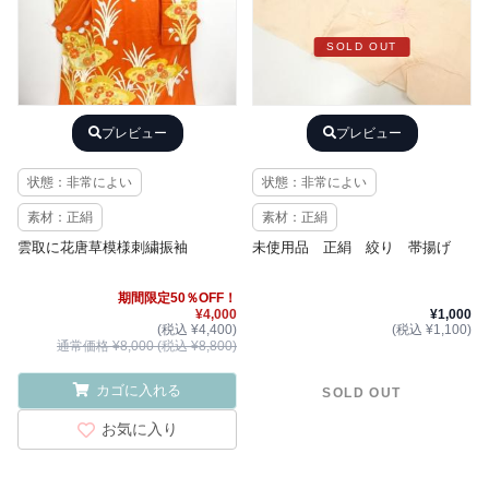
SOLD OUT
プレビュー
プレビュー
状態：非常によい
状態：非常によい
素材：正絹
素材：正絹
雲取に花唐草模様刺繍振袖
未使用品 正絹 絞り 帯揚げ
期間限定50％OFF！
¥4,000
¥1,000
(税込 ¥4,400)
(税込 ¥1,100)
通常価格 ¥8,000 (税込 ¥8,800)
カゴに入れる
SOLD OUT
お気に入り