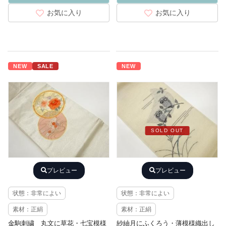
お気に入り
お気に入り
NEW
SALE
NEW
SOLD OUT
プレビュー
プレビュー
状態：非常によい
状態：非常によい
素材：正絹
素材：正絹
金駒刺繍 丸文に草花・七宝模様
紗紬月にふくろう・薄模様織出し