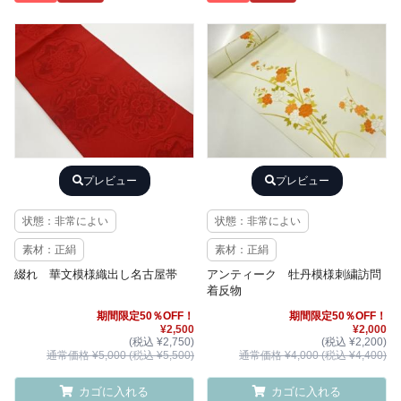
プレビュー
プレビュー
状態：非常によい
状態：非常によい
素材：正絹
素材：正絹
綴れ 華文模様織出し名古屋帯
アンティーク 牡丹模様刺繍訪問
着反物
期間限定50％OFF！
期間限定50％OFF！
¥2,500
¥2,000
(税込 ¥2,750)
(税込 ¥2,200)
通常価格 ¥5,000 (税込 ¥5,500)
通常価格 ¥4,000 (税込 ¥4,400)
カゴに入れる
カゴに入れる