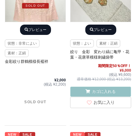
SOLD OUT
プレビュー
プレビュー
状態：非常によい
状態：よい
素材：正絹
絞り 金彩 変わり縞に亀甲・花
素材：正絹
葉・花唐草模様刺繍袋帯
金彩絞り群鶴模様長襦袢
期間限定50％OFF！
¥6,000
(税込 ¥6,600)
通常価格 ¥12,000 (税込 ¥13,200)
¥2,000
(税込 ¥2,200)
カゴに入れる
お気に入り
SOLD OUT
NEW
SALE
NEW
SALE