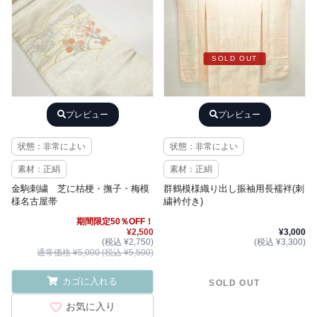
SOLD OUT
プレビュー
プレビュー
状態：非常によい
状態：非常によい
素材：正絹
素材：正絹
金駒刺繍 芝に桔梗・撫子・梅模
群鶴模様織り出し振袖用長襦袢(刺
様名古屋帯
繍衿付き)
期間限定50％OFF！
¥2,500
¥3,000
(税込 ¥2,750)
(税込 ¥3,300)
通常価格 ¥5,000 (税込 ¥5,500)
カゴに入れる
SOLD OUT
お気に入り