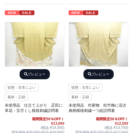
NEW
SALE
NEW
SALE
プレビュー
プレビュー
状態：非常によい
状態：非常によい
素材：正絹
素材：正絹
未使用品 仕立て上がり 疋田に
未使用品 作家物 松竹梅に花古
草花・宝尽くし模様刺繍訪問着
典柄模様刺繍一つ紋訪問着
期間限定50％OFF！
期間限定50％OFF！
¥13,000
¥12,500
(税込 ¥14,300)
(税込 ¥13,750)
通常価格 ¥26,000 (税込 ¥28,600)
通常価格 ¥25,000 (税込 ¥27,500)