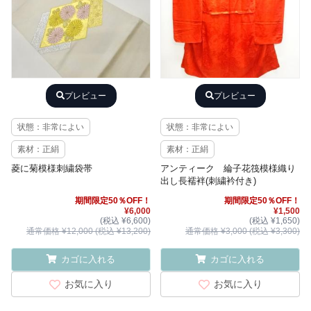
プレビュー
プレビュー
状態：非常によい
状態：非常によい
素材：正絹
素材：正絹
菱に菊模様刺繍袋帯
アンティーク 綸子花筏模様織り
出し長襦袢(刺繍衿付き)
期間限定50％OFF！
期間限定50％OFF！
¥6,000
¥1,500
(税込 ¥6,600)
(税込 ¥1,650)
通常価格 ¥12,000 (税込 ¥13,200)
通常価格 ¥3,000 (税込 ¥3,300)
カゴに入れる
カゴに入れる
お気に入り
お気に入り