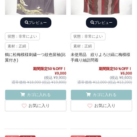
プレビュー
プレビュー
状態：非常によい
状態：非常によい
素材：正絹
素材：正絹
鶴に松梅模様刺繍一つ紋色留袖(比
未使用品 絞りよろけ縞に梅模様
翼付き)
手織り紬訪問着
期間限定50％OFF！
期間限定50％OFF！
¥9,000
¥6,000
(税込 ¥9,900)
(税込 ¥6,600)
通常価格 ¥18,000 (税込 ¥19,800)
通常価格 ¥12,000 (税込 ¥13,200)
カゴに入れる
カゴに入れる
お気に入り
お気に入り