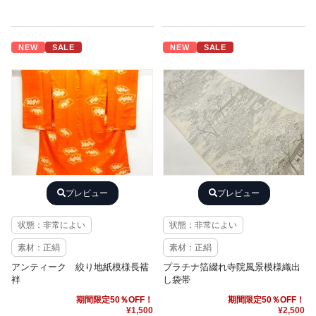
NEW
SALE
NEW
SALE
プレビュー
プレビュー
状態：非常によい
状態：非常によい
素材：正絹
素材：正絹
アンティーク 絞り地紙模様長襦
プラチナ箔綴れ寺院風景模様織出
袢
し袋帯
期間限定50％OFF！
期間限定50％OFF！
¥1,500
¥2,500