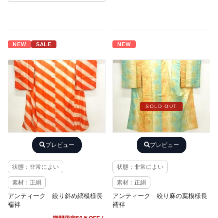
NEW
SALE
NEW
SOLD OUT
プレビュー
プレビュー
状態：非常によい
状態：非常によい
素材：正絹
素材：正絹
アンティーク 絞り斜め縞模様長
アンティーク 絞り麻の葉模様長
襦袢
襦袢