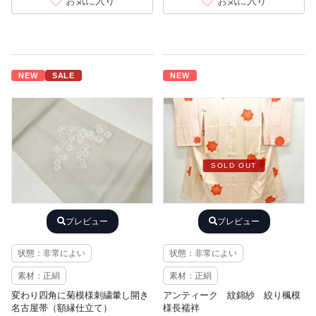
お気に入り
お気に入り
NEW
SALE
NEW
SOLD OUT
プレビュー
プレビュー
状態：非常によい
状態：非常によい
素材：正絹
素材：正絹
変わり四角に菊模様刺繍暈し開き
アンティーク 紋錦紗 絞り楓模
名古屋帯（額縁仕立て）
様長襦袢