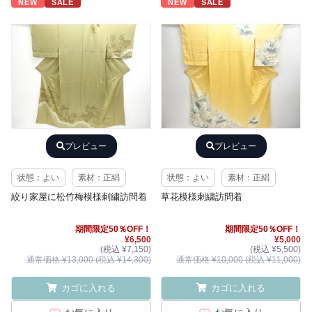
NEW
SALE
NEW
SALE
プレビュー
プレビュー
状態：よい
素材：正絹
状態：よい
素材：正絹
絞り家屋に松竹梅模様刺繍訪問着
草花模様刺繍訪問着
期間限定50％OFF！
期間限定50％OFF！
¥6,500
¥5,000
(税込 ¥7,150)
(税込 ¥5,500)
通常価格 ¥13,000 (税込 ¥14,300)
通常価格 ¥10,000 (税込 ¥11,000)
カゴに入れる
カゴに入れる