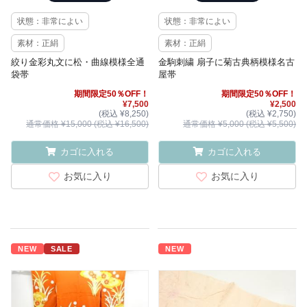
状態：非常によい
状態：非常によい
素材：正絹
素材：正絹
絞り金彩丸文に松・曲線模様全通
金駒刺繍 扇子に菊古典柄模様名古
袋帯
屋帯
期間限定50％OFF！
期間限定50％OFF！
¥7,500
¥2,500
(税込 ¥8,250)
(税込 ¥2,750)
通常価格 ¥15,000 (税込 ¥16,500)
通常価格 ¥5,000 (税込 ¥5,500)
カゴに入れる
カゴに入れる
お気に入り
お気に入り
NEW
SALE
NEW