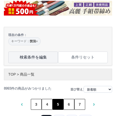
現在の条件：
キーワード：
技法
×
検索条件を編集
条件リセット
TOP
>
商品一覧
8993件の商品がみつかりました
並び替え:
‹
›
3
4
5
6
7