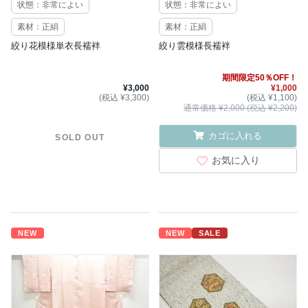
状態：非常によい
状態：非常によい
素材：正絹
素材：正絹
絞り花模様単衣長襦袢
絞り雲模様長襦袢
期間限定50％OFF！
¥3,000
¥1,000
(税込 ¥3,300)
(税込 ¥1,100)
通常価格 ¥2,000 (税込 ¥2,200)
カゴに入れる
SOLD OUT
お気に入り
NEW
NEW
SALE