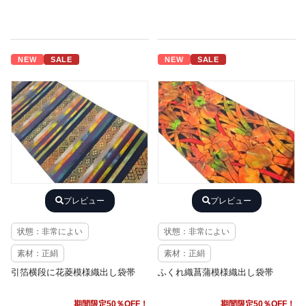
NEW
SALE
NEW
SALE
プレビュー
プレビュー
状態：非常によい
状態：非常によい
素材：正絹
素材：正絹
引箔横段に花菱模様織出し袋帯
ふくれ織菖蒲模様織出し袋帯
期間限定50％OFF！
期間限定50％OFF！