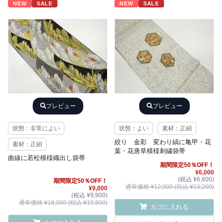
NEW
SALE
NEW
SALE
プレビュー
プレビュー
状態：非常によい
状態：よい
素材：正絹
絞り 金彩 変わり縞に亀甲・花
素材：正絹
葉・花唐草模様刺繍袋帯
曲線に若松模様織出し袋帯
期間限定50％OFF！
¥6,000
(税込 ¥6,600)
期間限定50％OFF！
通常価格 ¥12,000 (税込 ¥13,200)
¥9,000
(税込 ¥9,900)
通常価格 ¥18,000 (税込 ¥19,800)
カゴに入れる