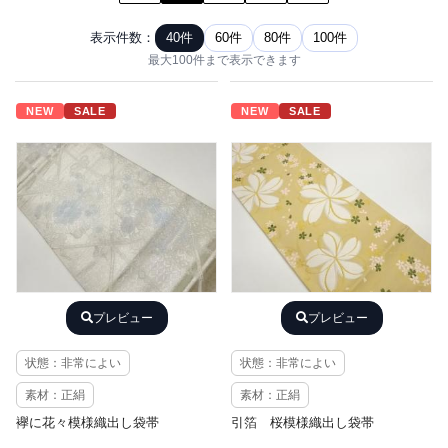
表示件数：
40件
60件
80件
100件
最大100件まで表示できます
NEW
SALE
NEW
SALE
プレビュー
プレビュー
状態：非常によい
状態：非常によい
素材：正絹
素材：正絹
襷に花々模様織出し袋帯
引箔 桜模様織出し袋帯