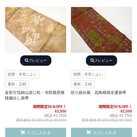
プレビュー
プレビュー
状態：非常によい
状態：非常によい
素材：正絹
素材：正絹
金彩引箔錦山並に松・寺院風景模
切り嵌め風 花鳥模様全通袋帯
様織出し袋帯
期間限定50％OFF！
期間限定50％OFF！
¥2,500
¥2,500
(税込 ¥2,750)
(税込 ¥2,750)
通常価格 ¥5,000 (税込 ¥5,500)
通常価格 ¥5,000 (税込 ¥5,500)
カゴに入れる
カゴに入れる