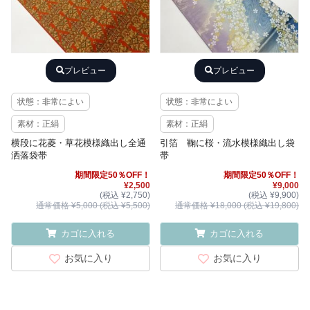
プレビュー
プレビュー
状態：非常によい
状態：非常によい
素材：正絹
素材：正絹
横段に花菱・草花模様織出し全通
引箔 鞠に桜・流水模様織出し袋
洒落袋帯
帯
期間限定50％OFF！
期間限定50％OFF！
¥2,500
¥9,000
(税込 ¥2,750)
(税込 ¥9,900)
通常価格 ¥5,000 (税込 ¥5,500)
通常価格 ¥18,000 (税込 ¥19,800)
カゴに入れる
カゴに入れる
お気に入り
お気に入り