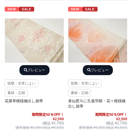
NEW
SALE
NEW
SALE
プレビュー
プレビュー
状態：非常によい
状態：非常によい
素材：正絹
素材：正絹
花唐草模様織出し袋帯
束ね熨斗に孔雀羽根・花々模様織
出し袋帯
期間限定50％OFF！
期間限定50％OFF！
¥2,500
¥2,500
(税込 ¥2,750)
(税込 ¥2,750)
通常価格 ¥5,000 (税込 ¥5,500)
通常価格 ¥5,000 (税込 ¥5,500)