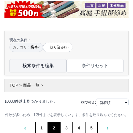
現在の条件：
カテゴリ：
袋帯
+ 絞り込み(2)
×
検索条件を編集
条件リセット
TOP
>
商品一覧
>
10000件以上見つかりました。
並び替え:
件数が多いため、1万件までを表示しています。条件を絞り込んでください。
‹
›
1
2
3
4
5