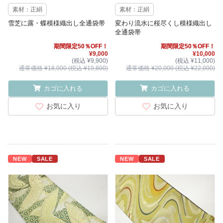
素材：正絹
素材：正絹
雪芝に露・蝶模様織出し全通袋帯
変わり流水に桜尽くし模様織出し
全通袋帯
期間限定50％OFF！
期間限定50％OFF！
¥9,000
¥10,000
(税込 ¥9,900)
(税込 ¥11,000)
通常価格 ¥18,000 (税込 ¥19,800)
通常価格 ¥20,000 (税込 ¥22,000)
カゴに入れる
カゴに入れる
お気に入り
お気に入り
NEW
SALE
NEW
SALE