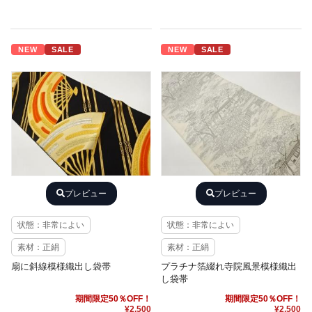
NEW
SALE
NEW
SALE
プレビュー
プレビュー
状態：非常によい
状態：非常によい
素材：正絹
素材：正絹
扇に斜線模様織出し袋帯
プラチナ箔綴れ寺院風景模様織出
し袋帯
期間限定50％OFF！
期間限定50％OFF！
¥2,500
¥2,500