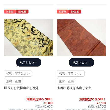
NEW
SALE
NEW
SALE
プレビュー
プレビュー
状態：非常によい
状態：非常によい
素材：正絹
素材：正絹
蝶尽くし模様織出し袋帯
曲線に菊模様織出し袋帯
期間限定50％OFF！
期間限定50％OFF！
¥6,000
¥2,500
(税込 ¥6,600)
(税込 ¥2,750)