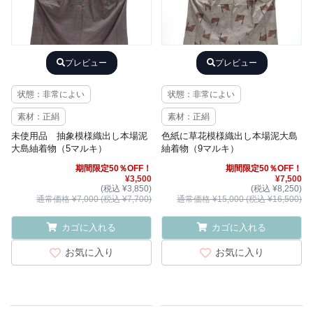
プレビュー
プレビュー
状態：非常によい
状態：非常によい
素材：正絹
素材：正絹
未使用品 抽象模様織出し本場泥
色紙に草花模様織出し本場泥大島
大島紬着物（5マルキ）
紬着物（9マルキ）
期間限定50％OFF！
期間限定50％OFF！
¥3,500
¥7,500
(税込 ¥3,850)
(税込 ¥8,250)
通常価格 ¥7,000 (税込 ¥7,700)
通常価格 ¥15,000 (税込 ¥16,500)
カゴに入れる
カゴに入れる
お気に入り
お気に入り