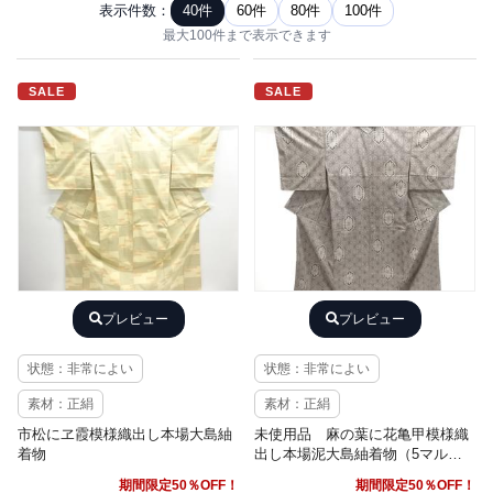
表示件数：
40件
60件
80件
100件
最大100件まで表示できます
SALE
SALE
プレビュー
プレビュー
状態：非常によい
状態：非常によい
素材：正絹
素材：正絹
市松にヱ霞模様織出し本場大島紬
未使用品 麻の葉に花亀甲模様織
着物
出し本場泥大島紬着物（5マル
キ）
期間限定50％OFF！
期間限定50％OFF！