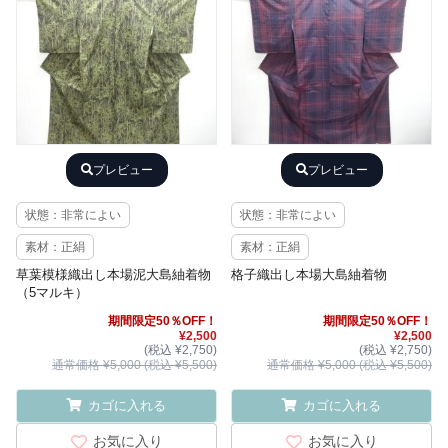
プレビュー
プレビュー
状態：非常によい
状態：非常によい
素材：正絹
素材：正絹
草葉模様織出し本場泥大島紬着物
格子織出し本場大島紬着物
（5マルキ）
期間限定50％OFF！
期間限定50％OFF！
¥2,500
¥2,500
(税込 ¥2,750)
(税込 ¥2,750)
通常価格 ¥5,000 (税込 ¥5,500)
通常価格 ¥5,000 (税込 ¥5,500)
カゴに入れる
カゴに入れる
お気に入り
お気に入り