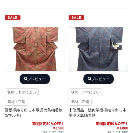
SALE
SALE
プレビュー
プレビュー
状態：非常によい
状態：非常によい
素材：正絹
素材：正絹
笹模様織り出し本場泥大島紬着物
未使用品 幾何学模様織り出し本
(5マルキ)
場泥大島紬着物
期間限定50％OFF！
期間限定50％OFF！
¥2,500
¥3,000
(税込 ¥2,750)
(税込 ¥3,300)