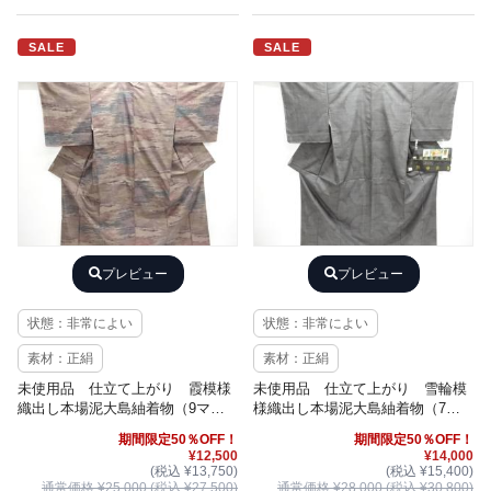
SALE
SALE
プレビュー
プレビュー
状態：非常によい
状態：非常によい
素材：正絹
素材：正絹
未使用品 仕立て上がり 霞模様
未使用品 仕立て上がり 雪輪模
織出し本場泥大島紬着物（9マル
様織出し本場泥大島紬着物（7マ
キ）
ルキ）
期間限定50％OFF！
期間限定50％OFF！
¥12,500
¥14,000
(税込 ¥13,750)
(税込 ¥15,400)
通常価格 ¥25,000 (税込 ¥27,500)
通常価格 ¥28,000 (税込 ¥30,800)