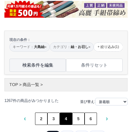
現在の条件：
キーワード：
大島紬
カテゴリ：
紬・お召し
+ 絞り込み(1)
×
×
検索条件を編集
条件リセット
TOP
>
商品一覧
>
1267件の商品がみつかりました
並び替え:
‹
›
2
3
4
5
6