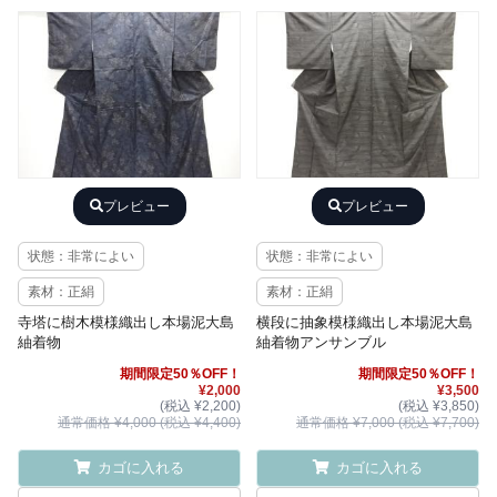
プレビュー
プレビュー
状態：非常によい
状態：非常によい
素材：正絹
素材：正絹
寺塔に樹木模様織出し本場泥大島
横段に抽象模様織出し本場泥大島
紬着物
紬着物アンサンブル
期間限定50％OFF！
期間限定50％OFF！
¥2,000
¥3,500
(税込 ¥2,200)
(税込 ¥3,850)
通常価格 ¥4,000 (税込 ¥4,400)
通常価格 ¥7,000 (税込 ¥7,700)
カゴに入れる
カゴに入れる