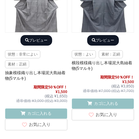
プレビュー
プレビュー
状態：非常によい
状態：よい
素材：正絹
横段模様織り出し本場泥大島紬着
素材：正絹
物(5マルキ)
抽象模様織り出し本場泥大島紬着
期間限定50％OFF！
物(5マルキ)
¥3,500
(税込 ¥3,850)
期間限定50％OFF！
通常価格 ¥7,000 (税込 ¥7,700)
¥1,500
(税込 ¥1,650)
通常価格 ¥3,000 (税込 ¥3,300)
カゴに入れる
カゴに入れる
お気に入り
お気に入り