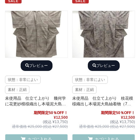
SALE
SALE
プレビュー
プレビュー
状態：非常によい
状態：非常によい
素材：正絹
素材：正絹
未使用品 仕立て上がり 幾何学
未使用品 仕立て上がり 枝花模
に花更紗模様織出し本場泥大島紬
様織出し本場泥大島紬着物（7マ
着物（7マルキ）
ルキ）
期間限定50％OFF！
期間限定50％OFF！
¥12,500
¥12,500
(税込 ¥13,750)
(税込 ¥13,750)
通常価格 ¥25,000 (税込 ¥27,500)
通常価格 ¥25,000 (税込 ¥27,500)
カゴに入れる
カゴに入れる