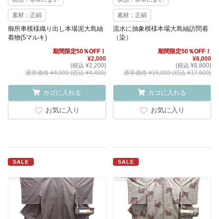
素材：正絹
素材：正絹
御所車模様織り出し本場泥大島紬
流水に抽象模様本場大島紬訪問着
着物(5マルキ)
（染）
期間限定50％OFF！
期間限定50％OFF！
¥2,000
¥8,000
(税込 ¥2,200)
(税込 ¥8,800)
通常価格 ¥4,000 (税込 ¥4,400)
通常価格 ¥16,000 (税込 ¥17,600)
カゴに入れる
カゴに入れる
お気に入り
お気に入り
SALE
SALE