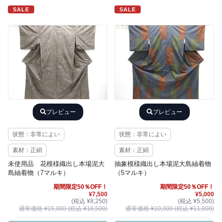
SALE
SALE
プレビュー
プレビュー
状態：非常によい
状態：非常によい
素材：正絹
素材：正絹
未使用品 花模様織出し本場泥大
抽象模様織出し本場泥大島紬着物
島紬着物（7マルキ）
（5マルキ）
期間限定50％OFF！
期間限定50％OFF！
¥7,500
¥5,000
(税込 ¥8,250)
(税込 ¥5,500)
通常価格 ¥15,000 (税込 ¥16,500)
通常価格 ¥10,000 (税込 ¥11,000)