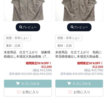
プレビュー
プレビュー
状態：非常によい
状態：非常によい
素材：正絹
素材：正絹
未使用品 仕立て上がり 抽象模
未使用品 仕立て上がり 色紙に
様織出し本場泥大島紬着物（7マ
草花模様織出し本場泥大島紬着物
ルキ）
（7マルキ）
期間限定50％OFF！
期間限定50％OFF！
¥11,000
¥12,500
(税込 ¥12,100)
(税込 ¥13,750)
通常価格 ¥22,000 (税込 ¥24,200)
通常価格 ¥25,000 (税込 ¥27,500)
カゴに入れる
カゴに入れる
お気に入り
お気に入り