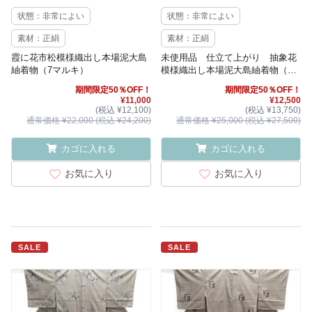
状態：非常によい
状態：非常によい
素材：正絹
素材：正絹
霞に花市松模様織出し本場泥大島
未使用品 仕立て上がり 抽象花
紬着物（7マルキ）
模様織出し本場泥大島紬着物（7
マルキ）
期間限定50％OFF！
期間限定50％OFF！
¥11,000
¥12,500
(税込 ¥12,100)
(税込 ¥13,750)
通常価格 ¥22,000 (税込 ¥24,200)
通常価格 ¥25,000 (税込 ¥27,500)
カゴに入れる
カゴに入れる
お気に入り
お気に入り
SALE
SALE