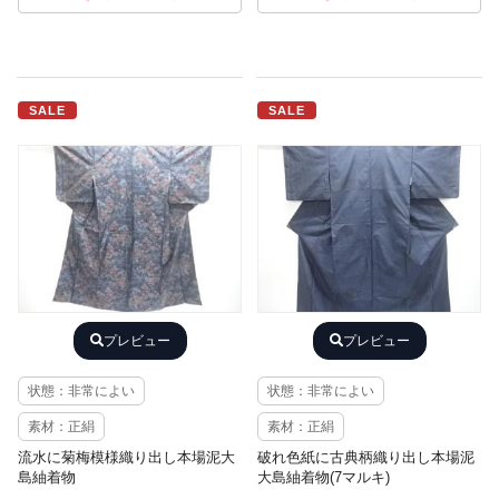
SALE
SALE
プレビュー
プレビュー
状態：非常によい
状態：非常によい
素材：正絹
素材：正絹
流水に菊梅模様織り出し本場泥大
破れ色紙に古典柄織り出し本場泥
島紬着物
大島紬着物(7マルキ)