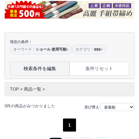
現在の条件：
キーワード：
ショール 使用可能
カテゴリ：
×
999
×
検索条件を編集
条件リセット
TOP
>
商品一覧
>
0件の商品がみつかりました
並び替え:
1