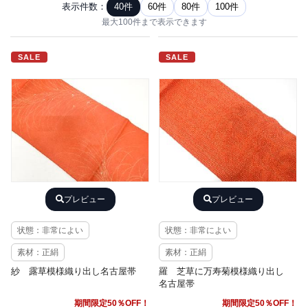
表示件数：
40件
60件
80件
100件
最大100件まで表示できます
SALE
SALE
プレビュー
プレビュー
状態：非常によい
状態：非常によい
素材：正絹
素材：正絹
紗 露草模様織り出し名古屋帯
羅 芝草に万寿菊模様織り出し
名古屋帯
期間限定50％OFF！
期間限定50％OFF！