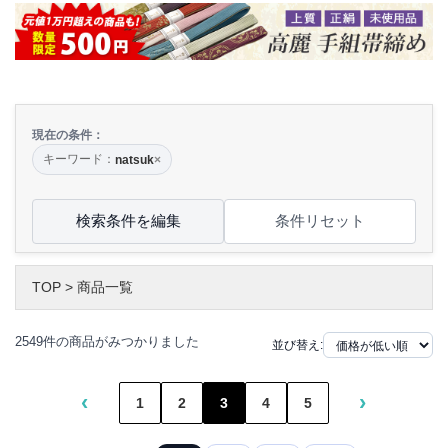
現在の条件：
キーワード：
natsuk
×
検索条件を編集
条件リセット
TOP
>
商品一覧
2549件の商品がみつかりました
並び替え:
‹
›
1
2
3
4
5