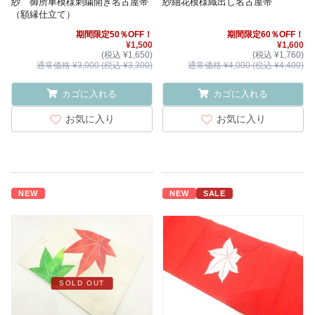
紗 御所車模様刺繍開き名古屋帯
紗紬花模様織出し名古屋帯
（額縁仕立て）
期間限定50％OFF！
期間限定60％OFF！
¥1,500
¥1,600
(税込 ¥1,650)
(税込 ¥1,760)
通常価格 ¥3,000 (税込 ¥3,300)
通常価格 ¥4,000 (税込 ¥4,400)
カゴに入れる
カゴに入れる
お気に入り
お気に入り
NEW
NEW
SALE
SOLD OUT