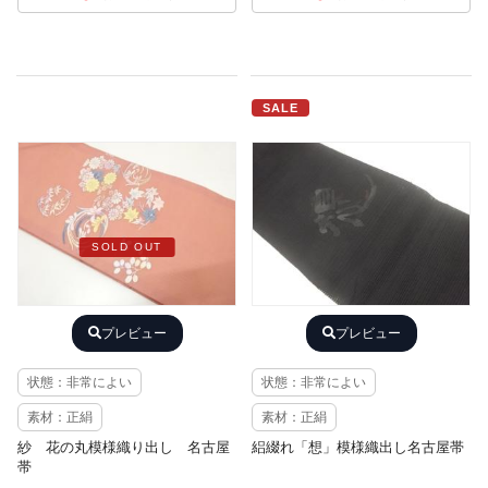
SALE
SOLD OUT
プレビュー
プレビュー
状態：非常によい
状態：非常によい
素材：正絹
素材：正絹
紗 花の丸模様織り出し 名古屋
絽綴れ「想」模様織出し名古屋帯
帯