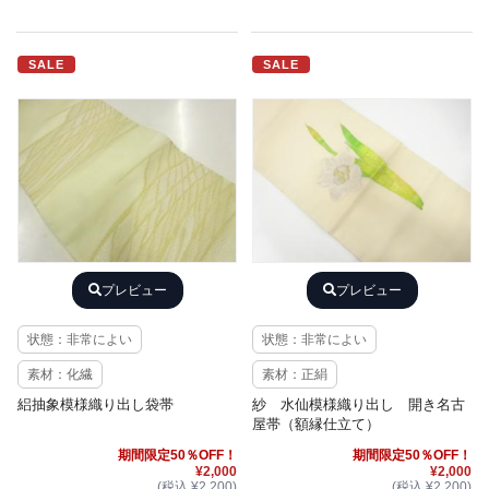
SALE
SALE
プレビュー
プレビュー
状態：非常によい
状態：非常によい
素材：化繊
素材：正絹
絽抽象模様織り出し袋帯
紗 水仙模様織り出し 開き名古
屋帯（額縁仕立て）
期間限定50％OFF！
期間限定50％OFF！
¥2,000
¥2,000
(税込 ¥2,200)
(税込 ¥2,200)