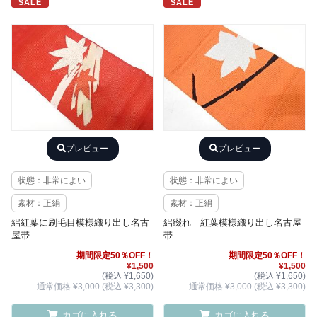
SALE
SALE
プレビュー
プレビュー
状態：非常によい
状態：非常によい
素材：正絹
素材：正絹
絽紅葉に刷毛目模様織り出し名古
絽綴れ 紅葉模様織り出し名古屋
屋帯
帯
期間限定50％OFF！
期間限定50％OFF！
¥1,500
¥1,500
(税込 ¥1,650)
(税込 ¥1,650)
通常価格 ¥3,000 (税込 ¥3,300)
通常価格 ¥3,000 (税込 ¥3,300)
カゴに入れる
カゴに入れる