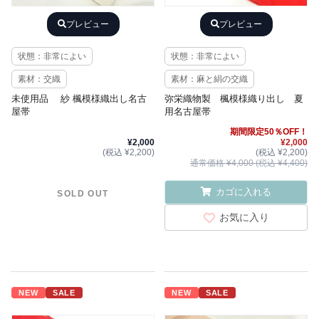
プレビュー
プレビュー
状態：非常によい
状態：非常によい
素材：交織
素材：麻と絹の交織
未使用品 紗 楓模様織出し名古
弥栄織物製 楓模様織り出し 夏
屋帯
用名古屋帯
期間限定50％OFF！
¥2,000
¥2,000
(税込 ¥2,200)
(税込 ¥2,200)
通常価格 ¥4,000 (税込 ¥4,400)
カゴに入れる
SOLD OUT
お気に入り
NEW
SALE
NEW
SALE