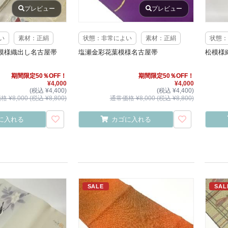
プレビュー
プレビュー
い
素材：正絹
状態：非常によい
素材：正絹
状態：
模様織出し名古屋帯
塩瀬金彩花葉模様名古屋帯
松模様
期間限定50％OFF！
期間限定50％OFF！
¥4,000
¥4,000
(税込 ¥4,400)
(税込 ¥4,400)
 ¥8,000 (税込 ¥8,800)
通常価格 ¥8,000 (税込 ¥8,800)
に入れる
カゴに入れる
SALE
SAL