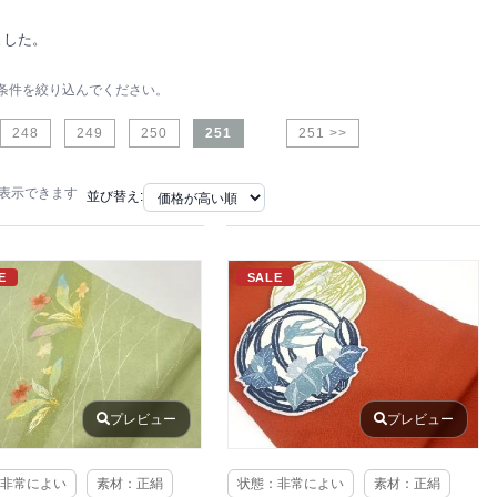
ました。
条件を絞り込んでください。
248
249
250
251
251 >>
で表示できます
並び替え:
E
SALE
プレビュー
プレビュー
非常によい
素材：正絹
状態：非常によい
素材：正絹