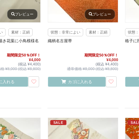
プレビュー
プレビュー
い
素材：正絹
状態：非常によい
素材：正絹
状態：
描き花葉に小鳥模様名
織柄名古屋帯
格子に
期間限定50％OFF！
期間限定50％OFF！
¥4,000
¥4,000
(税込 ¥4,400)
(税込 ¥4,400)
 ¥8,000 (税込 ¥8,800)
通常価格 ¥8,000 (税込 ¥8,800)
に入れる
カゴに入れる
SALE
SAL