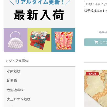
状態：非常によ
格子模様織出し
通常価格
カゴ
カジュアル着物
小紋着物
SALE
紬着物
色無地着物
大正ロマン着物