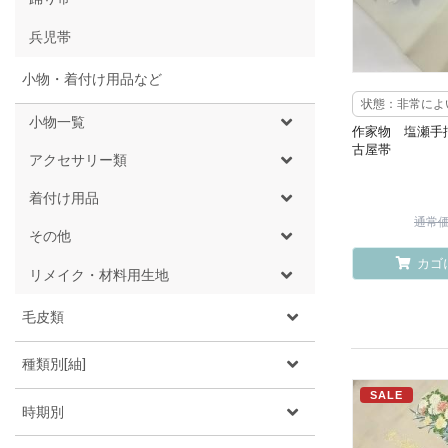
兵児帯
小物・着付け用品など
状態：非常によ
小物一覧
作家物 塩瀬手
古屋帯
アクセサリー類
着付け用品
通常価格
その他
カゴ
リメイク・材料用生地
毛皮類
種類別[紬]
SALE
時期別