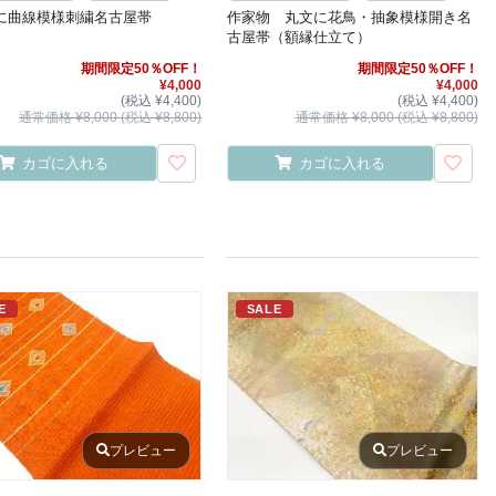
に曲線模様刺繍名古屋帯
作家物 丸文に花鳥・抽象模様開き名
古屋帯（額縁仕立て）
期間限定50％OFF！
期間限定50％OFF！
¥4,000
¥4,000
(税込 ¥4,400)
(税込 ¥4,400)
通常価格 ¥8,000 (税込 ¥8,800)
通常価格 ¥8,000 (税込 ¥8,800)
カゴに入れる
カゴに入れる
E
SALE
プレビュー
プレビュー