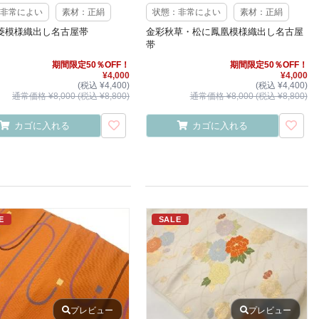
非常によい
素材：正絹
状態：非常によい
素材：正絹
菱模様織出し名古屋帯
金彩秋草・松に鳳凰模様織出し名古屋
帯
期間限定50％OFF！
期間限定50％OFF！
¥4,000
¥4,000
(税込 ¥4,400)
(税込 ¥4,400)
通常価格 ¥8,000 (税込 ¥8,800)
通常価格 ¥8,000 (税込 ¥8,800)
カゴに入れる
カゴに入れる
E
SALE
プレビュー
プレビュー