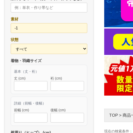
素材
状態
着物・羽織サイズ
基本（丈・裄）
丈 (cm)
裄 (cm)
詳細（前幅・後幅）
前幅 (cm)
後幅 (cm)
TOP
>
商品
現在の検索条件：
裾周り（ヒップ） (cm)