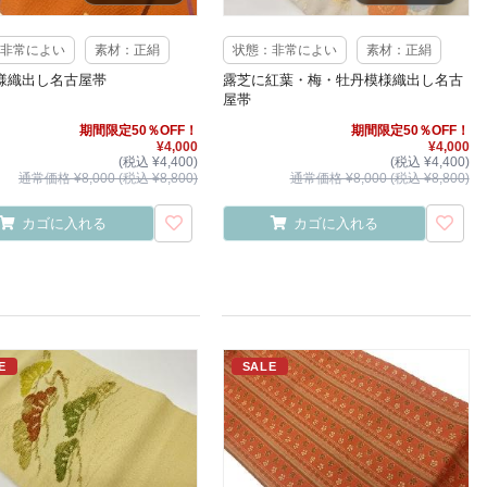
非常によい
素材：正絹
状態：非常によい
素材：正絹
様織出し名古屋帯
露芝に紅葉・梅・牡丹模様織出し名古
屋帯
期間限定50％OFF！
期間限定50％OFF！
¥4,000
¥4,000
(税込 ¥4,400)
(税込 ¥4,400)
通常価格 ¥8,000 (税込 ¥8,800)
通常価格 ¥8,000 (税込 ¥8,800)
カゴに入れる
カゴに入れる
E
SALE