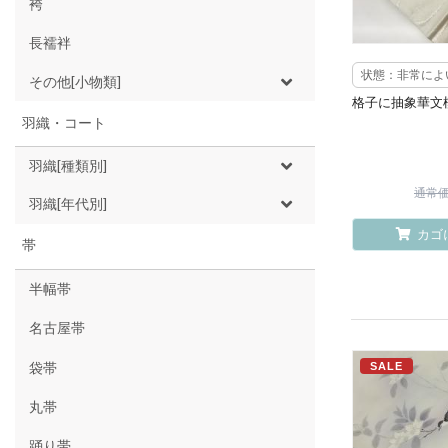
袴
長襦袢
状態：非常によ
その他[小物類]
格子に抽象華文
羽織・コート
羽織[種類別]
通常価格
羽織[年代別]
カゴ
帯
半幅帯
名古屋帯
袋帯
SALE
丸帯
踊り帯