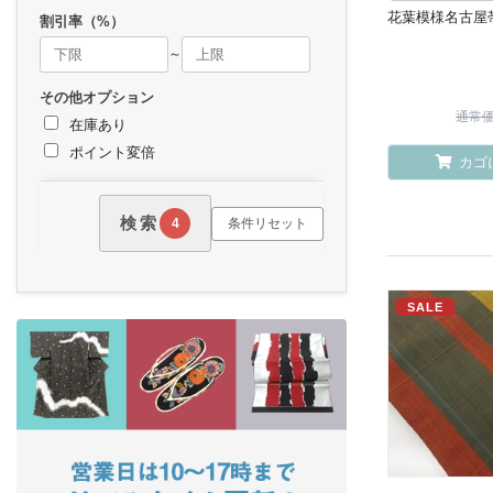
花葉模様名古屋
割引率（%）
～
その他オプション
通常価格
在庫あり
ポイント変倍
カゴ
検索
条件リセット
4
SALE