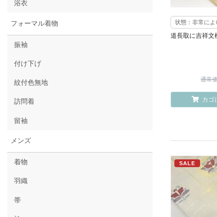
浴衣
状態：非常によ
フォーマル着物
道長取に吉祥文
振袖
付け下げ
通常価格
紋付色無地
カゴ
訪問着
留袖
メンズ
着物
SALE
羽織
帯