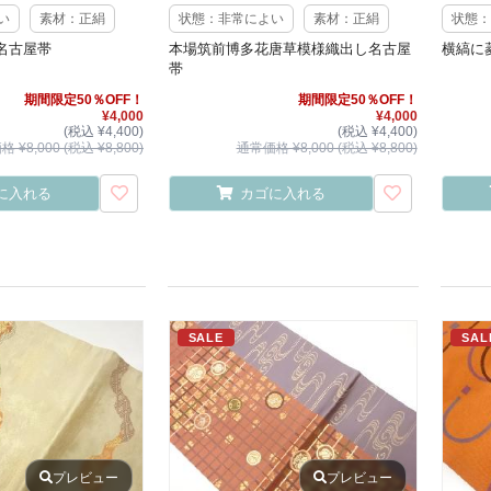
い
素材：正絹
状態：非常によい
素材：正絹
状態：
名古屋帯
本場筑前博多花唐草模様織出し名古屋
横縞に
帯
期間限定50％OFF！
期間限定50％OFF！
¥4,000
¥4,000
(税込 ¥4,400)
(税込 ¥4,400)
 ¥8,000 (税込 ¥8,800)
通常価格 ¥8,000 (税込 ¥8,800)
に入れる
カゴに入れる
SALE
SAL
プレビュー
プレビュー