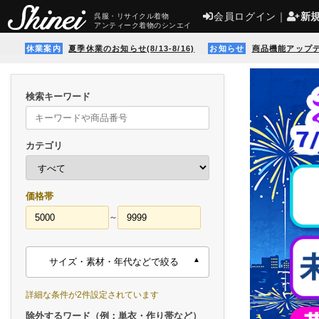
会員ログイン
｜
新
呉服・リサイクル着物
アンティーク着物のシンエイ
休業案内
夏季休業のお知らせ(8/13-8/16)
お知らせ
商品機能アップ
検索キーワード
カテゴリ
価格帯
～
サイズ・素材・年代などで絞る
詳細な条件が2件設定されています
除外するワード（例：単衣・作り帯など）