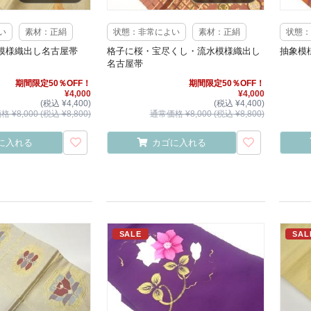
い
素材：正絹
状態：非常によい
素材：正絹
状態：
模様織出し名古屋帯
格子に桜・宝尽くし・流水模様織出し
抽象模
名古屋帯
期間限定50％OFF！
期間限定50％OFF！
¥4,000
¥4,000
(税込 ¥4,400)
(税込 ¥4,400)
 ¥8,000 (税込 ¥8,800)
通常価格 ¥8,000 (税込 ¥8,800)
に入れる
カゴに入れる
SALE
SAL