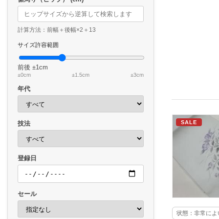
計算方法：前幅＋後幅×2＋13
サイズ許容範囲
前後
±1cm
±0cm
±1.5cm
±3cm
年代
SALE
技法
登録日
セール
状態：非常によ