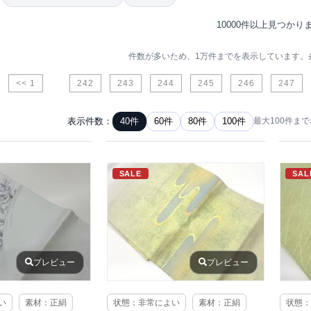
10000件以上見つかり
件数が多いため、1万件までを表示しています。
<< 1
242
243
244
245
246
247
表示件数：
40件
60件
80件
100件
最大100件ま
SALE
SAL
プレビュー
プレビュー
い
素材：正絹
状態：非常によい
素材：正絹
状態：