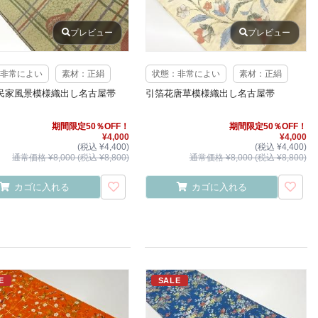
プレビュー
プレビュー
非常によい
素材：正絹
状態：非常によい
素材：正絹
民家風景模様織出し名古屋帯
引箔花唐草模様織出し名古屋帯
期間限定50％OFF！
期間限定50％OFF！
¥4,000
¥4,000
(税込 ¥4,400)
(税込 ¥4,400)
通常価格 ¥8,000 (税込 ¥8,800)
通常価格 ¥8,000 (税込 ¥8,800)
カゴに入れる
カゴに入れる
E
SALE