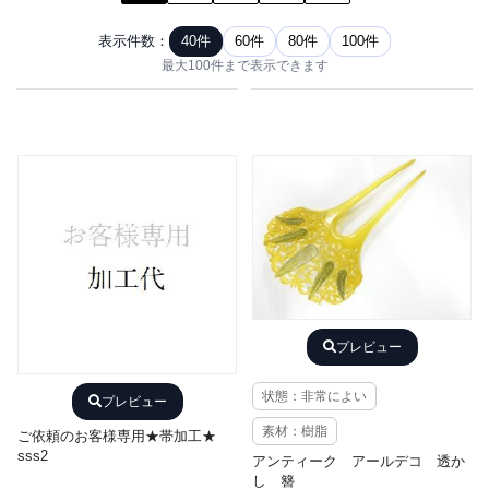
表示件数：
40件
60件
80件
100件
最大100件まで表示できます
プレビュー
状態：非常によい
プレビュー
素材：樹脂
ご依頼のお客様専用★帯加工★
sss2
アンティーク アールデコ 透か
し 簪