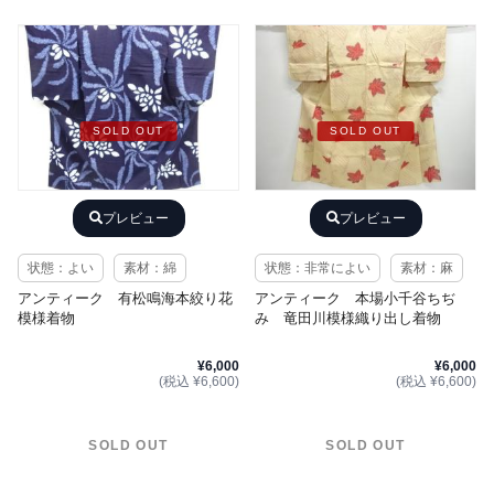
SOLD OUT
SOLD OUT
プレビュー
プレビュー
状態：よい
素材：綿
状態：非常によい
素材：麻
アンティーク 有松鳴海本絞り花
アンティーク 本場小千谷ちぢ
模様着物
み 竜田川模様織り出し着物
¥6,000
¥6,000
(税込 ¥6,600)
(税込 ¥6,600)
SOLD OUT
SOLD OUT