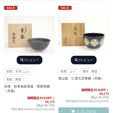
SALE
SALE
プレビュー
プレビュー
状態：非常によい
状態：よい
素材：陶器
直山造 仁清七宝茶碗（共箱）
素材：陶器
京焼 松本為佐視造 窯変茶碗
期間限定35％OFF！
（共箱）
¥6,175
(税込 ¥6,793)
期間限定35％OFF！
通常価格 ¥9,500 (税込 ¥10,450)
¥6,175
(税込 ¥6,793)
通常価格 ¥9,500 (税込 ¥10,450)
カゴに入れる