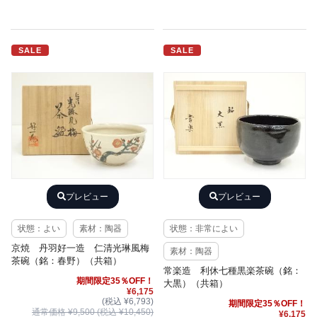
SALE
SALE
プレビュー
プレビュー
状態：よい
素材：陶器
状態：非常によい
京焼 丹羽好一造 仁清光琳風梅
素材：陶器
茶碗（銘：春野）（共箱）
常楽造 利休七種黒楽茶碗（銘：
期間限定35％OFF！
大黒）（共箱）
¥6,175
(税込 ¥6,793)
期間限定35％OFF！
通常価格 ¥9,500 (税込 ¥10,450)
¥6,175