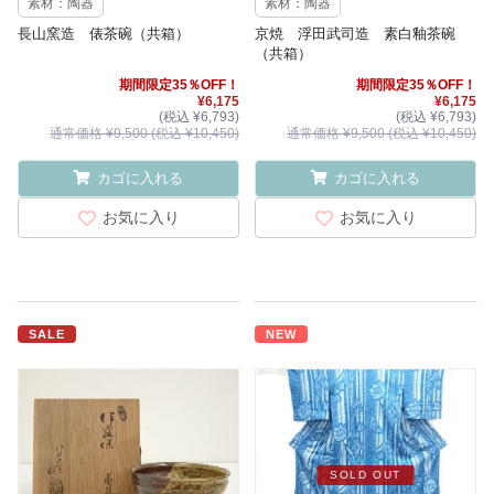
素材：陶器
素材：陶器
長山窯造 俵茶碗（共箱）
京焼 浮田武司造 素白釉茶碗
（共箱）
期間限定35％OFF！
期間限定35％OFF！
¥6,175
¥6,175
(税込 ¥6,793)
(税込 ¥6,793)
通常価格 ¥9,500 (税込 ¥10,450)
通常価格 ¥9,500 (税込 ¥10,450)
カゴに入れる
カゴに入れる
お気に入り
お気に入り
SALE
NEW
SOLD OUT