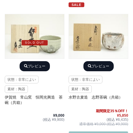
SALE
SOLD OUT
プレビュー
プレビュー
状態：非常によい
状態：非常によい
素材：陶器
素材：陶器
伊賀焼 常山窯 恒岡光興造 茶
水野古麦造 志野茶碗（共箱）
碗（共箱）
期間限定35％OFF！
¥9,000
¥5,850
(税込 ¥9,900)
(税込 ¥6,435)
通常価格 ¥9,000 (税込 ¥9,900)