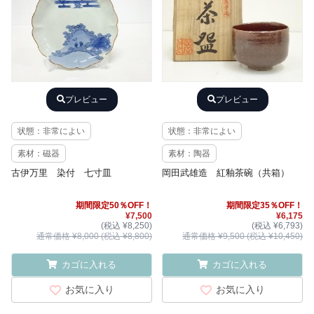
プレビュー
プレビュー
状態：非常によい
状態：非常によい
素材：磁器
素材：陶器
古伊万里 染付 七寸皿
岡田武雄造 紅釉茶碗（共箱）
期間限定50％OFF！
期間限定35％OFF！
¥7,500
¥6,175
(税込 ¥8,250)
(税込 ¥6,793)
通常価格 ¥8,000 (税込 ¥8,800)
通常価格 ¥9,500 (税込 ¥10,450)
カゴに入れる
カゴに入れる
お気に入り
お気に入り