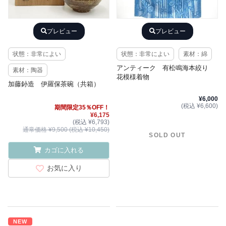
プレビュー
プレビュー
状態：非常によい
状態：非常によい
素材：綿
アンティーク 有松鳴海本絞り
素材：陶器
花模様着物
加藤釥造 伊羅保茶碗（共箱）
¥6,000
(税込 ¥6,600)
期間限定35％OFF！
¥6,175
(税込 ¥6,793)
通常価格 ¥9,500 (税込 ¥10,450)
SOLD OUT
カゴに入れる
お気に入り
NEW