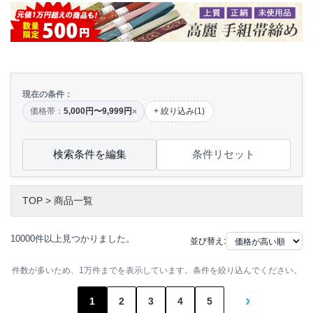
現在の条件：
価格帯：
5,000円〜9,999円
+ 絞り込み(1)
×
検索条件を編集
条件リセット
TOP
>
商品一覧
10000件以上見つかりました。
並び替え:
件数が多いため、1万件までを表示しています。条件を絞り込んでください。
›
1
2
3
4
5