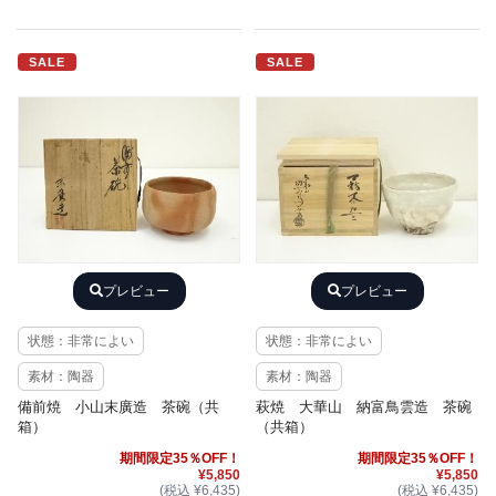
SALE
SALE
プレビュー
プレビュー
状態：非常によい
状態：非常によい
素材：陶器
素材：陶器
備前焼 小山末廣造 茶碗（共
萩焼 大華山 納富鳥雲造 茶碗
箱）
（共箱）
期間限定35％OFF！
期間限定35％OFF！
¥5,850
¥5,850
(税込 ¥6,435)
(税込 ¥6,435)