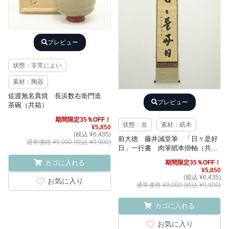
プレビュー
状態：非常によい
素材：陶器
佐渡無名異焼 長浜数右衛門造
プレビュー
茶碗（共箱）
期間限定35％OFF！
状態：並
素材：紙本
¥5,850
(税込 ¥6,435)
前大徳 藤井誡堂筆 「日々是好
通常価格 ¥9,000 (税込 ¥9,900)
日」一行書 肉筆紙本掛軸（共
箱）
期間限定35％OFF！
カゴに入れる
¥5,850
(税込 ¥6,435)
お気に入り
通常価格 ¥9,000 (税込 ¥9,900)
カゴに入れる
お気に入り