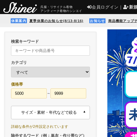
会員ログイン
｜
新
呉服・リサイクル着物
アンティーク着物のシンエイ
休業案内
夏季休業のお知らせ(8/13-8/16)
お知らせ
商品機能アップ
検索キーワード
カテゴリ
価格帯
～
サイズ・素材・年代などで絞る
詳細な条件が2件設定されています
除外するワード（例：単衣・作り帯など）