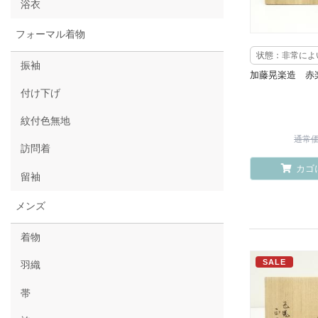
浴衣
フォーマル着物
状態：非常によ
振袖
加藤晃楽造 赤
付け下げ
紋付色無地
通常価格
訪問着
カゴ
留袖
メンズ
着物
SALE
羽織
帯