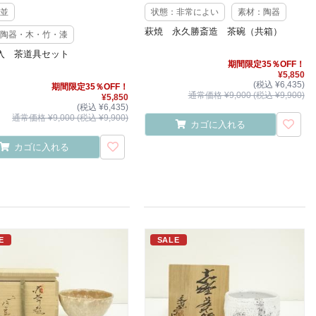
並
状態：非常によい
素材：陶器
萩焼 永久勝斎造 茶碗（共箱）
陶器・木・竹・漆
入 茶道具セット
期間限定35％OFF！
¥5,850
(税込 ¥6,435)
期間限定35％OFF！
通常価格 ¥9,000 (税込 ¥9,900)
¥5,850
(税込 ¥6,435)
通常価格 ¥9,000 (税込 ¥9,900)
カゴに入れる
カゴに入れる
E
SALE