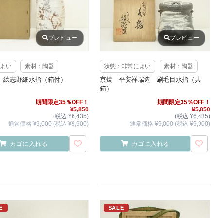
プレビュー
プレビュー
よい
素材：陶器
状態：非常によい
素材：陶器
 絵志野細水指（箱付）
京焼 平安祥瑞造 刷毛目水指（共
箱）
期間限定35％OFF！
期間限定35％OFF！
¥5,850
¥5,850
(税込 ¥6,435)
(税込 ¥6,435)
通常価格 ¥9,000 (税込 ¥9,900)
通常価格 ¥9,000 (税込 ¥9,900)
カゴに入れる
カゴに入れる
E
SALE