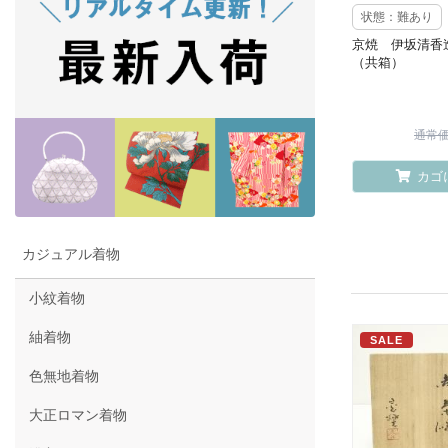
状態：難あり
京焼 伊坂清香
（共箱）
通常価格
カゴ
カジュアル着物
小紋着物
紬着物
SALE
色無地着物
大正ロマン着物