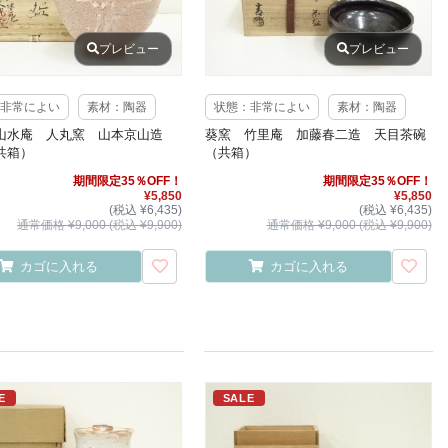
プレビュー
プレビュー
非常によい
素材：陶器
状態：非常によい
素材：陶器
山水庵 人丸窯 山本京山造
葵窯 竹里庵 加藤春二造 天目茶碗
共箱）
（共箱）
期間限定35％OFF！
期間限定35％OFF！
¥5,850
¥5,850
(税込 ¥6,435)
(税込 ¥6,435)
通常価格 ¥9,000 (税込 ¥9,900)
通常価格 ¥9,000 (税込 ¥9,900)
カゴに入れる
カゴに入れる
E
SALE