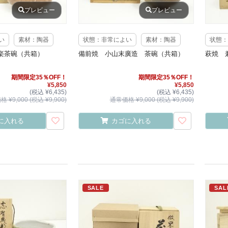
プレビュー
プレビュー
い
素材：陶器
状態：非常によい
素材：陶器
状態：
楽茶碗（共箱）
備前焼 小山末廣造 茶碗（共箱）
萩焼 
期間限定35％OFF！
期間限定35％OFF！
¥5,850
¥5,850
(税込 ¥6,435)
(税込 ¥6,435)
 ¥9,000 (税込 ¥9,900)
通常価格 ¥9,000 (税込 ¥9,900)
に入れる
カゴに入れる
SALE
SAL