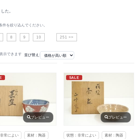
ました。
条件を絞り込んでください。
8
9
10
251 >>
で表示できます
並び替え:
E
SALE
プレビュー
プレビュー
非常によい
素材：陶器
状態：非常によい
素材：陶器