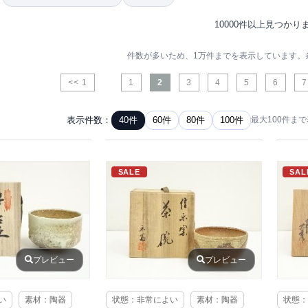
10000件以上見つかり
件数が多いため、1万件までを表示しています。
<< 1
1
2
3
4
5
6
7
表示件数：
40件
60件
80件
100件
最大100件ま
SALE
SAL
プレビュー
プレビュー
い
素材：陶器
状態：非常によい
素材：陶器
状態：