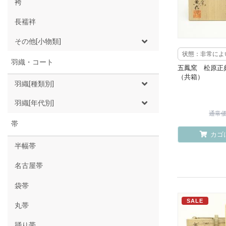
袴
長襦袢
その他[小物類]
状態：非常によ
羽織・コート
五鳳窯 松原正
（共箱）
羽織[種類別]
羽織[年代別]
通常価格
帯
カゴ
半幅帯
名古屋帯
袋帯
SALE
丸帯
踊り帯