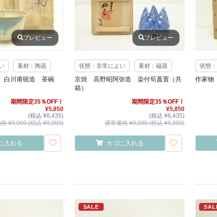
プレビュー
プレビュー
い
素材：陶器
状態：非常によい
素材：磁器
状態：
 白川甫硯造 茶碗
京焼 高野昭阿弥造 染付筍蓋置（共
作家物
箱）
期間限定35％OFF！
期間限定35％OFF！
¥5,850
¥5,850
(税込 ¥6,435)
(税込 ¥6,435)
 ¥9,000 (税込 ¥9,900)
通常価格 ¥9,000 (税込 ¥9,900)
に入れる
カゴに入れる
SALE
SAL