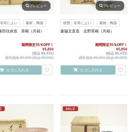
プレビュー
プレビュー
非常によい
素材：陶器
状態：非常によい
素材：陶器
兼田佳炎造 茶碗（共箱）
森脇文直造 志野茶碗（共箱）
期間限定35％OFF！
期間限定35％OFF！
¥5,850
¥5,850
(税込 ¥6,435)
(税込 ¥6,435)
通常価格 ¥9,000 (税込 ¥9,900)
通常価格 ¥9,000 (税込 ¥9,900)
カゴに入れる
カゴに入れる
E
SALE