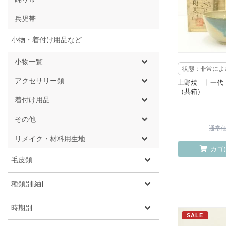
兵児帯
小物・着付け用品など
小物一覧
状態：非常によ
アクセサリー類
上野焼 十一代
（共箱）
着付け用品
その他
通常価格
リメイク・材料用生地
カゴ
毛皮類
種類別[紬]
時期別
SALE