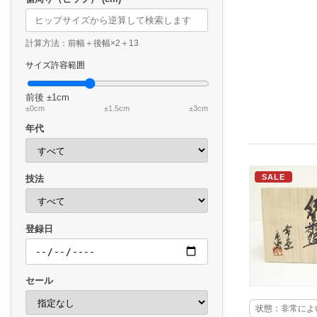
計算方法：前幅＋後幅×2＋13
サイズ許容範囲
前後
±1cm
±0cm
±1.5cm
±3cm
年代
SALE
技法
登録日
セール
状態：非常によ