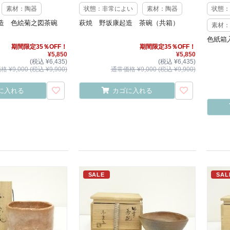
素材：陶器
状態：非常によい
素材：陶器
状態：
造 色絵菊之図茶碗
萩焼 野坂康起造 茶碗（共箱）
素材：
色紙箱
期間限定35％OFF！
期間限定35％OFF！
¥5,850
¥5,850
(税込 ¥6,435)
(税込 ¥6,435)
 ¥9,000 (税込 ¥9,900)
通常価格 ¥9,000 (税込 ¥9,900)
に入れる
カゴに入れる
SALE
SAL