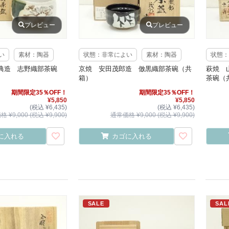
プレビュー
プレビュー
い
素材：陶器
状態：非常によい
素材：陶器
状態：
典造 志野織部茶碗
京焼 安田茂郎造 倣黒織部茶碗（共
萩焼 
箱）
茶碗（
期間限定35％OFF！
期間限定35％OFF！
¥5,850
¥5,850
(税込 ¥6,435)
(税込 ¥6,435)
 ¥9,000 (税込 ¥9,900)
通常価格 ¥9,000 (税込 ¥9,900)
に入れる
カゴに入れる
SALE
SAL