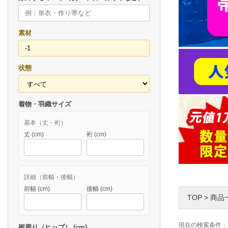
素材
状態
着物・羽織サイズ
基本（丈・裄）
丈 (cm)
裄 (cm)
詳細（前幅・後幅）
前幅 (cm)
後幅 (cm)
TOP
>
商品
現在の検索条件：
裾周り（ヒップ） (cm)