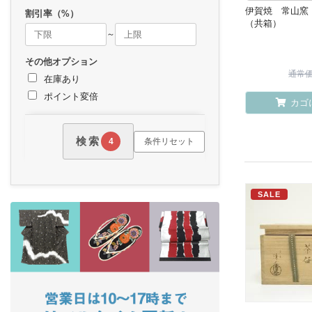
伊賀焼 常山窯
割引率（%）
（共箱）
～
その他オプション
通常価格
在庫あり
ポイント変倍
カゴ
検索
条件リセット
4
SALE