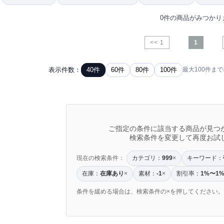
0件の商品がみつかり
<< 1
1
表示件数：
40件
60件
80件
100件
最大100件ま
ご指定の条件に該当する商品が見つ
検索条件を変更して再度お試
現在の検索条件：
カテゴリ：
キーワード：
999
×
在庫：
在庫あり
素材：
割引率：
1%〜1
×
-1
×
条件を緩める場合は、検索条件の×を押してください。