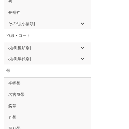
袴
長襦袢
その他[小物類]
羽織・コート
羽織[種類別]
羽織[年代別]
帯
半幅帯
名古屋帯
袋帯
丸帯
踊り帯