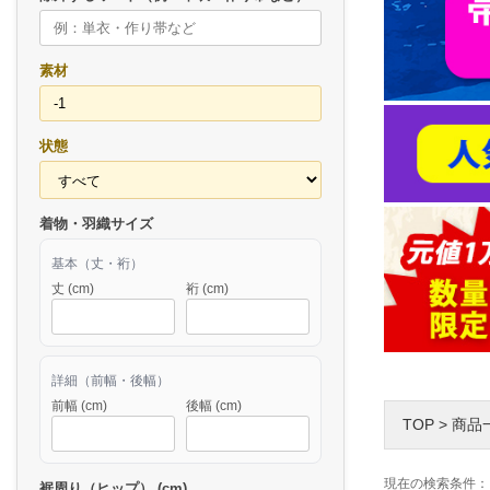
素材
状態
着物・羽織サイズ
基本（丈・裄）
丈 (cm)
裄 (cm)
詳細（前幅・後幅）
前幅 (cm)
後幅 (cm)
TOP
>
商品
現在の検索条件：
裾周り（ヒップ） (cm)