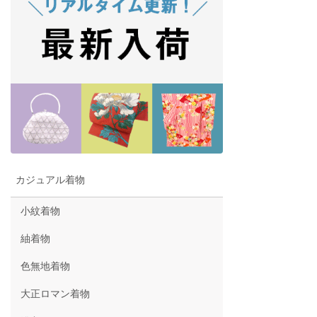
カジュアル着物
小紋着物
紬着物
色無地着物
大正ロマン着物