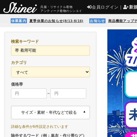
会員ログイン
｜
新
呉服・リサイクル着物
アンティーク着物のシンエイ
休業案内
夏季休業のお知らせ(8/13-8/16)
お知らせ
商品機能アップ
検索キーワード
カテゴリ
価格帯
～
サイズ・素材・年代などで絞る
詳細な条件が6件設定されています
除外するワード（例：単衣・作り帯など）