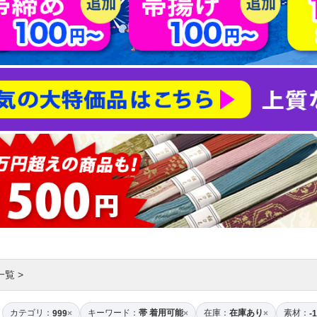
一覧
>
カテゴリ：
キーワード：
帯 着用可能
在庫：
在庫あり
素材：
999
×
×
×
-1