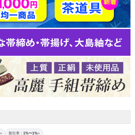
割引率：
1%〜1%
×
×