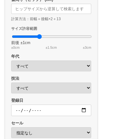
計算方法：前幅＋後幅×2＋13
サイズ許容範囲
前後
±1cm
±0cm
±1.5cm
±3cm
年代
技法
登録日
セール