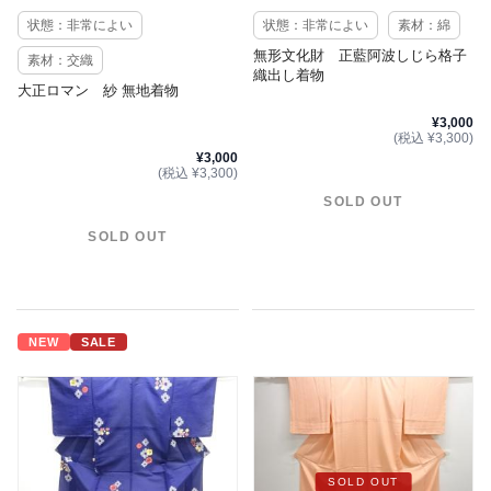
状態：非常によい
状態：非常によい
素材：綿
無形文化財 正藍阿波しじら格子
素材：交織
織出し着物
大正ロマン 紗 無地着物
¥3,000
(税込 ¥3,300)
¥3,000
(税込 ¥3,300)
SOLD OUT
SOLD OUT
NEW
SALE
SOLD OUT