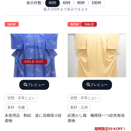
表示件数：
40件
60件
80件
100件
最大100件まで表示できます
NEW
NEW
SALE
SOLD OUT
プレビュー
プレビュー
状態：非常によい
状態：非常によい
素材：化繊
素材：正絹
未使用品 駒絽 波に花模様小紋
絽透かし織 楓模様一つ紋色無地
着物
着物
期間限定50％OFF！