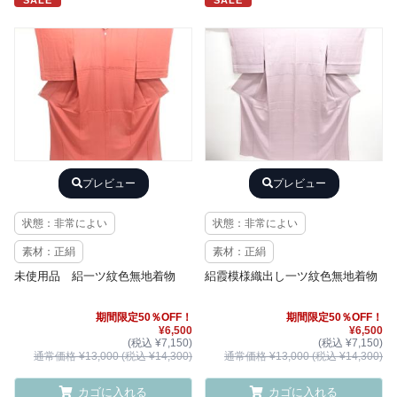
SALE
SALE
プレビュー
プレビュー
状態：非常によい
状態：非常によい
素材：正絹
素材：正絹
未使用品 絽一ツ紋色無地着物
絽霞模様織出し一ツ紋色無地着物
期間限定50％OFF！
期間限定50％OFF！
¥6,500
¥6,500
(税込 ¥7,150)
(税込 ¥7,150)
通常価格 ¥13,000 (税込 ¥14,300)
通常価格 ¥13,000 (税込 ¥14,300)
カゴに入れる
カゴに入れる