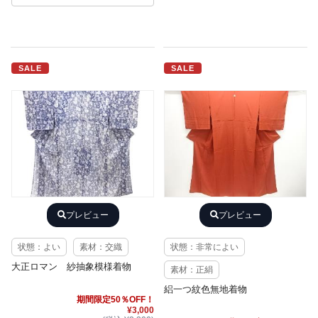
SALE
SALE
プレビュー
プレビュー
状態：よい
素材：交織
状態：非常によい
大正ロマン 紗抽象模様着物
素材：正絹
絽一つ紋色無地着物
期間限定50％OFF！
¥3,000