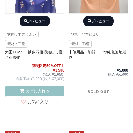
プレビュー
プレビュー
状態：非常によい
状態：非常によい
素材：正絹
素材：正絹
大正ロマン 抽象花模様織出し夏
未使用品 駒絽 一つ紋色無地着
お召着物
物
期間限定50％OFF！
¥1,500
¥5,000
(税込 ¥1,650)
(税込 ¥5,500)
通常価格 ¥3,000 (税込 ¥3,300)
カゴに入れる
SOLD OUT
お気に入り