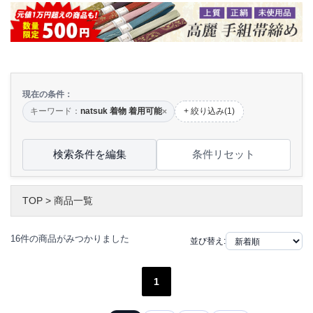
現在の条件：
キーワード：
natsuk 着物 着用可能
+ 絞り込み(1)
×
検索条件を編集
条件リセット
TOP
>
商品一覧
16件の商品がみつかりました
並び替え:
1