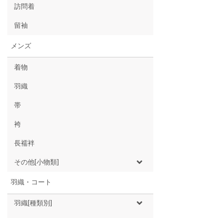
訪問着
留袖
メンズ
着物
羽織
帯
袴
長襦袢
その他[小物類]
羽織・コート
羽織[種類別]