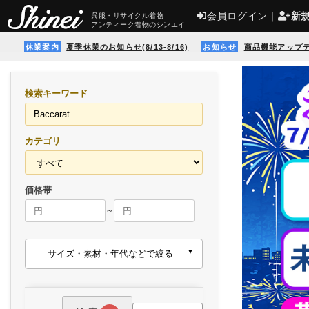
会員ログイン
｜
新
呉服・リサイクル着物
アンティーク着物のシンエイ
休業案内
夏季休業のお知らせ(8/13-8/16)
お知らせ
商品機能アップ
検索キーワード
カテゴリ
価格帯
～
サイズ・素材・年代などで絞る