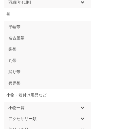
羽織[年代別]
帯
半幅帯
名古屋帯
袋帯
丸帯
踊り帯
兵児帯
小物・着付け用品など
小物一覧
アクセサリー類