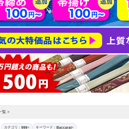
一覧
>
カテゴリ：
キーワード：
999
×
Baccarat
×