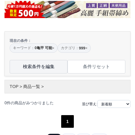
現在の条件：
キーワード：
0亀甲 可能
カテゴリ：
×
999
×
検索条件を編集
条件リセット
TOP
>
商品一覧
>
0件の商品がみつかりました
並び替え:
1