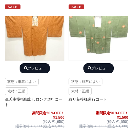
SALE
SALE
プレビュー
プレビュー
状態：非常によい
状態：非常によい
素材：正絹
素材：正絹
源氏車模様織出しロング道行コー
絞り花模様道行コート
ト
期間限定50％OFF！
期間限定50％OFF！
¥1,500
¥1,500
(税込 ¥1,650)
(税込 ¥1,650)
通常価格 ¥3,000 (税込 ¥3,300)
通常価格 ¥3,000 (税込 ¥3,300)