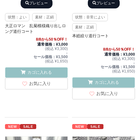
プレビュー
プレビュー
状態：よい
素材：正絹
状態：非常によい
大正ロマン 乱菊模様織り出しロ
素材：正絹
ング道行コート
本総絞り道行コート
8/8から50％OFF！
通常価格：¥3,000
(税込 ¥3,300)
8/8から50％OFF！
↓
通常価格：¥3,000
セール価格：¥1,500
(税込 ¥3,300)
(税込 ¥1,650)
↓
セール価格：¥1,500
(税込 ¥1,650)
カゴに入れる
カゴに入れる
お気に入り
お気に入り
NEW
SALE
NEW
SALE