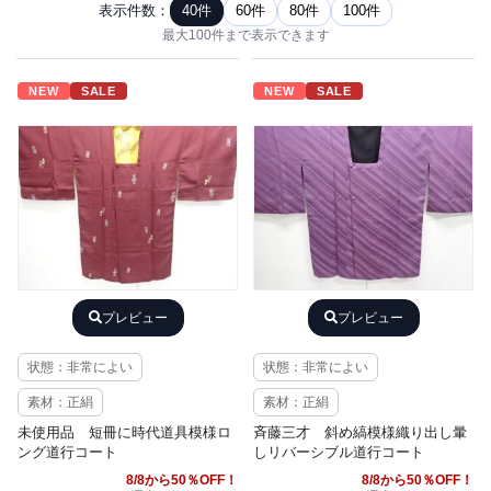
表示件数：
40件
60件
80件
100件
最大100件まで表示できます
NEW
SALE
NEW
SALE
プレビュー
プレビュー
状態：非常によい
状態：非常によい
素材：正絹
素材：正絹
未使用品 短冊に時代道具模様ロ
斉藤三才 斜め縞模様織り出し暈
ング道行コート
しリバーシブル道行コート
8/8から50％OFF！
8/8から50％OFF！