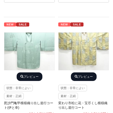
NEW
SALE
NEW
SALE
プレビュー
プレビュー
状態：非常によい
状態：非常によい
素材：正絹
素材：正絹
毘沙門亀甲模様織り出し道行コー
変わり市松に花・宝尽くし模様織
ト(伊と幸)
り出し道行コート