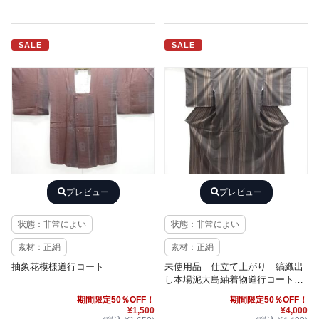
SALE
SALE
プレビュー
プレビュー
状態：非常によい
状態：非常によい
素材：正絹
素材：正絹
抽象花模様道行コート
未使用品 仕立て上がり 縞織出
し本場泥大島紬着物道行コートア
ンサンブル
期間限定50％OFF！
期間限定50％OFF！
¥1,500
¥4,000