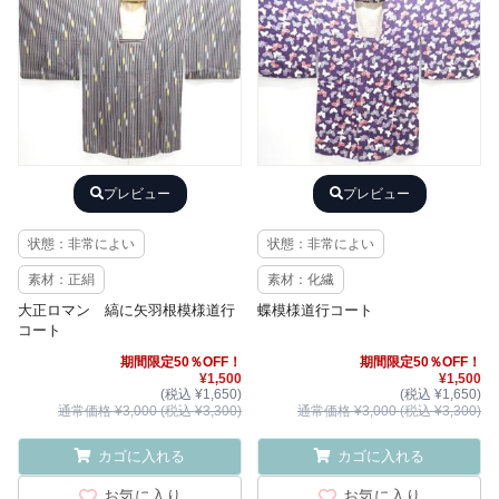
プレビュー
プレビュー
状態：非常によい
状態：非常によい
素材：正絹
素材：化繊
大正ロマン 縞に矢羽根模様道行
蝶模様道行コート
コート
期間限定50％OFF！
期間限定50％OFF！
¥1,500
¥1,500
(税込 ¥1,650)
(税込 ¥1,650)
通常価格 ¥3,000 (税込 ¥3,300)
通常価格 ¥3,000 (税込 ¥3,300)
カゴに入れる
カゴに入れる
お気に入り
お気に入り