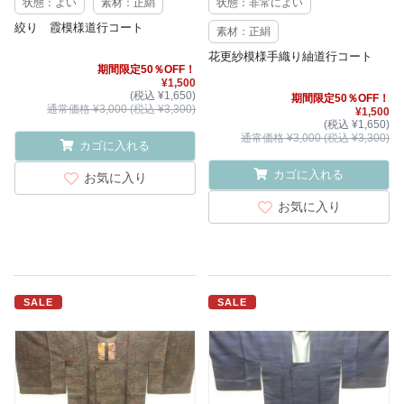
状態：よい
素材：正絹
状態：非常によい
絞り 霞模様道行コート
素材：正絹
花更紗模様手織り紬道行コート
期間限定50％OFF！
¥1,500
(税込 ¥1,650)
期間限定50％OFF！
通常価格 ¥3,000 (税込 ¥3,300)
¥1,500
(税込 ¥1,650)
通常価格 ¥3,000 (税込 ¥3,300)
カゴに入れる
カゴに入れる
お気に入り
お気に入り
SALE
SALE