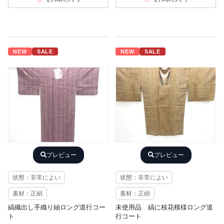
NEW
SALE
NEW
SALE
プレビュー
プレビュー
状態：非常によい
状態：非常によい
素材：正絹
素材：正絹
縞織出し手織り紬ロング道行コー
未使用品 縞に枝花模様ロング道
ト
行コート