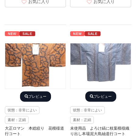
お気に入り
お気に入り
NEW
SALE
NEW
SALE
プレビュー
プレビュー
状態：非常によい
状態：非常によい
素材：正絹
素材：正絹
大正ロマン 本総絞り 花模様道
未使用品 よろけ縞に枝葉模様織
行コート
り出し本場泥大島紬道行コート