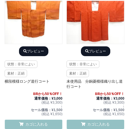
プレビュー
プレビュー
状態：非常によい
状態：非常によい
素材：正絹
素材：正絹
横段模様ロング道行コート
未使用品 分銅菱模様織り出し道
行コート
8/8から50％OFF！
8/8から50％OFF！
通常価格：¥3,000
通常価格：¥3,000
(税込 ¥3,300)
(税込 ¥3,300)
↓
↓
セール価格：¥1,500
セール価格：¥1,500
(税込 ¥1,650)
(税込 ¥1,650)
カゴに入れる
カゴに入れる