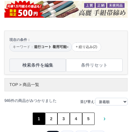
現在の条件：
キーワード：
道行コート 着用可能
+ 絞り込み(2)
×
検索条件を編集
条件リセット
TOP
>
商品一覧
946件の商品がみつかりました
並び替え:
›
1
2
3
4
5