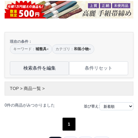
現在の条件：
キーワード：
補整具
カテゴリ：
和装小物
×
×
検索条件を編集
条件リセット
TOP
>
商品一覧
>
0件の商品がみつかりました
並び替え:
1