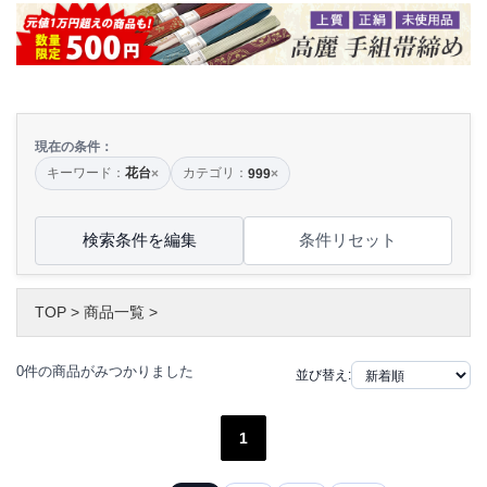
現在の条件：
キーワード：
花台
カテゴリ：
×
999
×
検索条件を編集
条件リセット
TOP
>
商品一覧
>
0件の商品がみつかりました
並び替え:
1