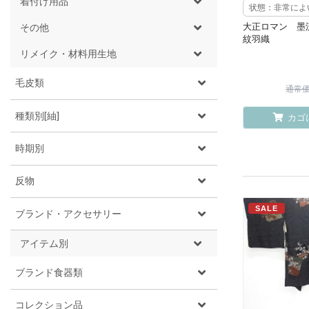
着付け用品
状態：非常によ
大正ロマン 墨
その他
紋羽織
リメイク・材料用生地
毛皮類
通常価格
種類別[紬]
カゴ
時期別
反物
SALE
ブランド・アクセサリー
アイテム別
ブランド食器類
コレクション品