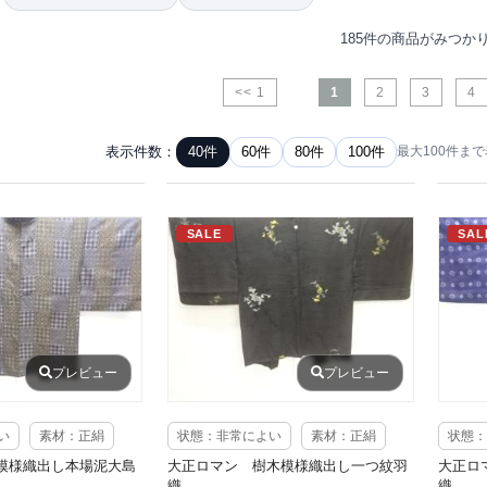
185件の商品がみつか
<< 1
1
2
3
4
表示件数：
40件
60件
80件
100件
最大100件ま
SALE
SAL
プレビュー
プレビュー
い
素材：正絹
状態：非常によい
素材：正絹
状態：
模様織出し本場泥大島
大正ロマン 樹木模様織出し一つ紋羽
大正ロ
織
織