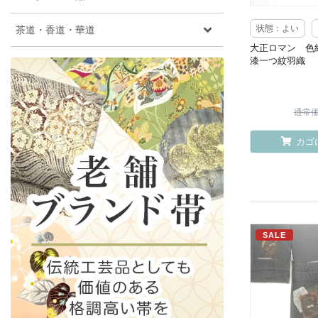
茶道・香道・華道
状態：よい
大正ロマン 色
漆一つ紋羽織
通常価格
カゴ
SALE