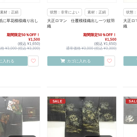
素材：正絹
状態：非常によい
素材：正絹
状態：
紙に草花模様織り出し
大正ロマン 仕覆模様織出し一ツ紋羽
大正ロ
織
織
期間限定50％OFF！
期間限定50％OFF！
¥1,500
¥1,500
(税込 ¥1,650)
(税込 ¥1,650)
 ¥3,000 (税込 ¥3,300)
通常価格 ¥3,000 (税込 ¥3,300)
に入れる
カゴに入れる
SALE
SAL