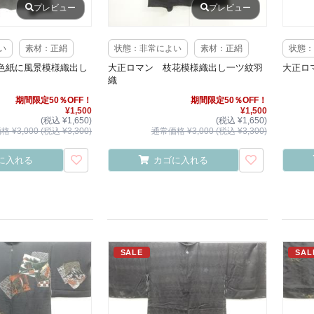
プレビュー
プレビュー
い
素材：正絹
状態：非常によい
素材：正絹
状態：
色紙に風景模様織出し
大正ロマン 枝花模様織出し一ツ紋羽
大正ロ
織
期間限定50％OFF！
期間限定50％OFF！
¥1,500
¥1,500
(税込 ¥1,650)
(税込 ¥1,650)
 ¥3,000 (税込 ¥3,300)
通常価格 ¥3,000 (税込 ¥3,300)
に入れる
カゴに入れる
SALE
SAL