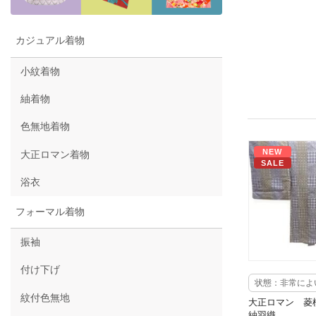
カジュアル着物
小紋着物
紬着物
色無地着物
NEW
大正ロマン着物
SALE
浴衣
フォーマル着物
振袖
付け下げ
状態：非常によ
紋付色無地
大正ロマン 菱
紬羽織