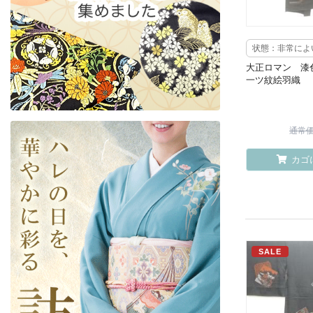
状態：非常によ
大正ロマン 漆
一ツ紋絵羽織
通常価格
カゴ
SALE