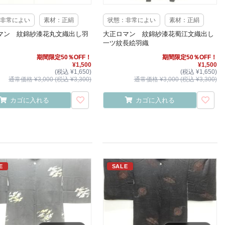
非常によい
素材：正絹
状態：非常によい
素材：正絹
マン 紋錦紗漆花丸文織出し羽
大正ロマン 紋錦紗漆花蜀江文織出し
一ツ紋長絵羽織
期間限定50％OFF！
期間限定50％OFF！
¥1,500
¥1,500
(税込 ¥1,650)
(税込 ¥1,650)
通常価格 ¥3,000 (税込 ¥3,300)
通常価格 ¥3,000 (税込 ¥3,300)
カゴに入れる
カゴに入れる
E
SALE