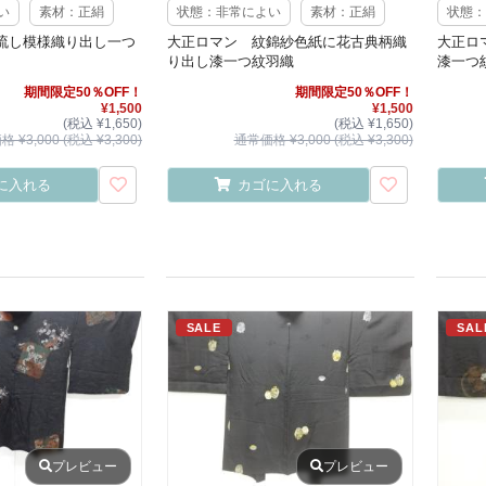
い
素材：正絹
状態：非常によい
素材：正絹
状態：
流し模様織り出し一つ
大正ロマン 紋錦紗色紙に花古典柄織
大正ロ
り出し漆一つ紋羽織
漆一つ
期間限定50％OFF！
期間限定50％OFF！
¥1,500
¥1,500
(税込 ¥1,650)
(税込 ¥1,650)
 ¥3,000 (税込 ¥3,300)
通常価格 ¥3,000 (税込 ¥3,300)
に入れる
カゴに入れる
SALE
SAL
プレビュー
プレビュー