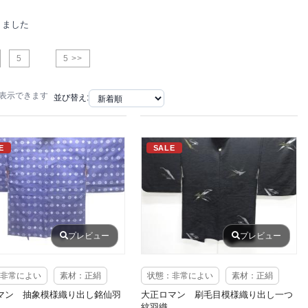
りました
5
5 >>
で表示できます
並び替え:
E
SALE
プレビュー
プレビュー
非常によい
素材：正絹
状態：非常によい
素材：正絹
マン 抽象模様織り出し銘仙羽
大正ロマン 刷毛目模様織り出し一つ
紋羽織