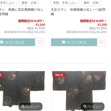
非常によい
素材：正絹
状態：非常によい
素材：正絹
マン 色紙に花古典柄織り出し
大正ロマン 松模様織り出し一つ紋羽
紋羽織
織
期間限定50％OFF！
期間限定50％OFF！
¥1,500
¥1,500
(税込 ¥1,650)
(税込 ¥1,650)
通常価格 ¥3,000 (税込 ¥3,300)
通常価格 ¥3,000 (税込 ¥3,300)
カゴに入れる
カゴに入れる
E
SALE
プレビュー
プレビュー