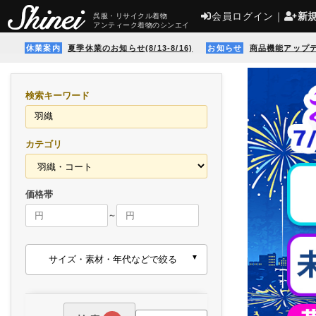
会員ログイン
｜
新
呉服・リサイクル着物
アンティーク着物のシンエイ
休業案内
夏季休業のお知らせ(8/13-8/16)
お知らせ
商品機能アップ
検索キーワード
カテゴリ
価格帯
～
サイズ・素材・年代などで絞る