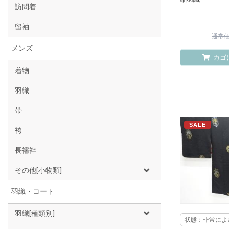
訪問着
留袖
通常価格
メンズ
カゴ
着物
羽織
帯
SALE
袴
長襦袢
その他[小物類]
羽織・コート
羽織[種類別]
状態：非常によ