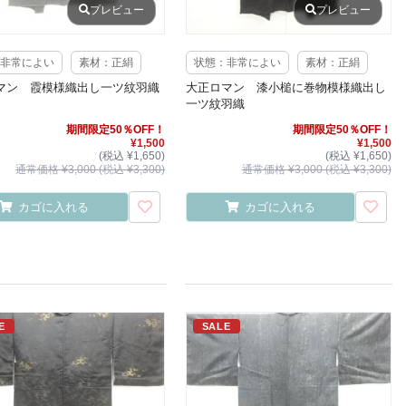
プレビュー
プレビュー
非常によい
素材：正絹
状態：非常によい
素材：正絹
マン 霞模様織出し一ツ紋羽織
大正ロマン 漆小槌に巻物模様織出し
一ツ紋羽織
期間限定50％OFF！
期間限定50％OFF！
¥1,500
¥1,500
(税込 ¥1,650)
(税込 ¥1,650)
通常価格 ¥3,000 (税込 ¥3,300)
通常価格 ¥3,000 (税込 ¥3,300)
カゴに入れる
カゴに入れる
E
SALE