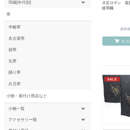
羽織[年代別]
大正ロマン 花
紋羽織
帯
半幅帯
通常価格
名古屋帯
カゴ
袋帯
丸帯
踊り帯
SALE
兵児帯
小物・着付け用品など
小物一覧
アクセサリー類