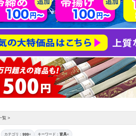
一覧
>
カテゴリ：
キーワード：
皆具
999
×
×