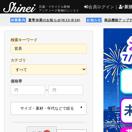
会員ログイン
｜
新
呉服・リサイクル着物
アンティーク着物のシンエイ
休業案内
夏季休業のお知らせ(8/13-8/16)
お知らせ
商品機能アップ
検索キーワード
カテゴリ
価格帯
～
サイズ・素材・年代などで絞る