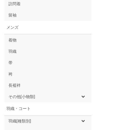
訪問着
留袖
メンズ
着物
羽織
帯
袴
長襦袢
その他[小物類]
羽織・コート
羽織[種類別]