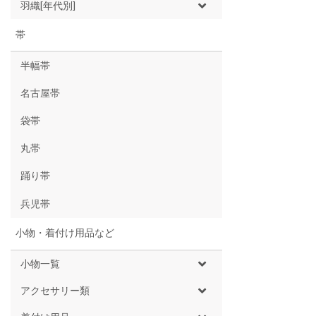
羽織[年代別]
帯
半幅帯
名古屋帯
袋帯
丸帯
踊り帯
兵児帯
小物・着付け用品など
小物一覧
アクセサリー類