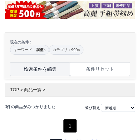
現在の条件：
キーワード：
溜塗
カテゴリ：
×
999
×
検索条件を編集
条件リセット
TOP
>
商品一覧
>
0件の商品がみつかりました
並び替え:
1